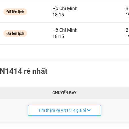
Hồ Chí Minh
B
Đã lên lịch
18:15
1
Hồ Chí Minh
B
Đã lên lịch
18:15
1
VN1414 rẻ nhất
CHUYẾN BAY
Tìm thêm vé VN1414 giá rẻ