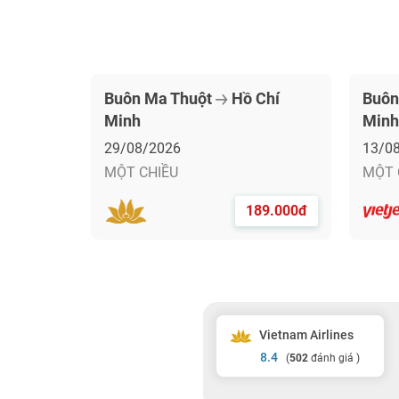
Buôn Ma Thuột
Hồ Chí
Buôn
Minh
Minh
29/08/2026
13/0
MỘT CHIỀU
MỘT 
189.000đ
Vietnam Airlines
8.4
(
502
đánh giá )