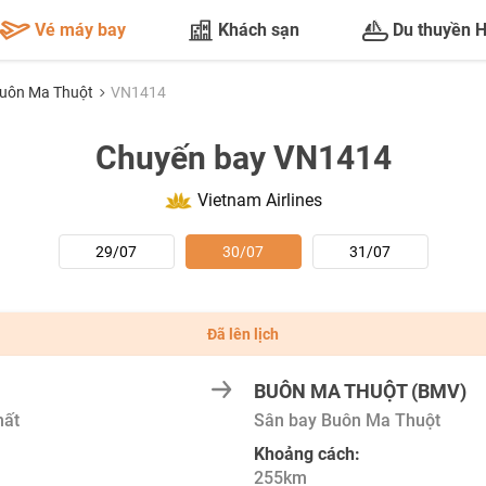
Vé máy bay
Khách sạn
Du thuyền 
Buôn Ma Thuột
VN1414
Chuyến bay VN1414
Vietnam Airlines
29/07
30/07
31/07
Đã lên lịch
BUÔN MA THUỘT (BMV)
hất
Sân bay Buôn Ma Thuột
Khoảng cách:
255km