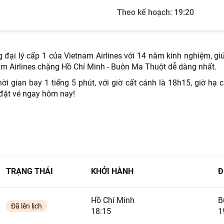
TƯ VẤN NGAY
Theo kế hoạch:
19:20
NHẬN ƯU ĐÃI NGAY
TƯ VẤN NGAY
TƯ VẤN NGAY
TƯ VẤN NGAY
TƯ VẤN NGAY
ng đại lý cấp 1 của Vietnam Airlines với 14 năm kinh nghiệm, gi
m Airlines chặng Hồ Chí Minh - Buôn Ma Thuột dễ dàng nhất.
i gian bay 1 tiếng 5 phút, với giờ cất cánh là 18h15, giờ hạ c
 đặt vé ngay hôm nay!
TRẠNG THÁI
KHỞI HÀNH
Đ
Hồ Chí Minh
B
Đã lên lịch
18:15
1