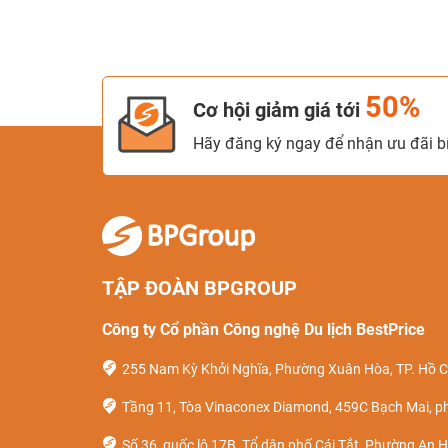
50%
Cơ hội giảm giá tới
Hãy đăng ký ngay để nhận ưu đãi bí
TẬP ĐOÀN BPGROUP
Công ty Cổ phần Công nghệ Du lịch BestPrice
255 Nam Kỳ Khởi Nghĩa, Phường Xuân Hòa, TP. Hồ C
Tầng 11, Tòa Vinaconex Diamond, 459C Bạch Mai, p
Số 36, quốc lộ 17B, Tổ dân phố Cái Tắt, Phường An H