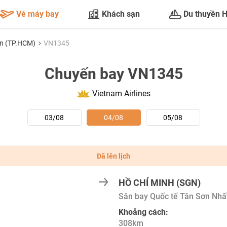
Vé máy bay
Khách sạn
Du thuyền 
òn (TP.HCM)
VN1345
Chuyến bay VN1345
Vietnam Airlines
03/08
04/08
05/08
Đã lên lịch
HỒ CHÍ MINH (SGN)
Sân bay Quốc tế Tân Sơn Nhấ
Khoảng cách:
308km