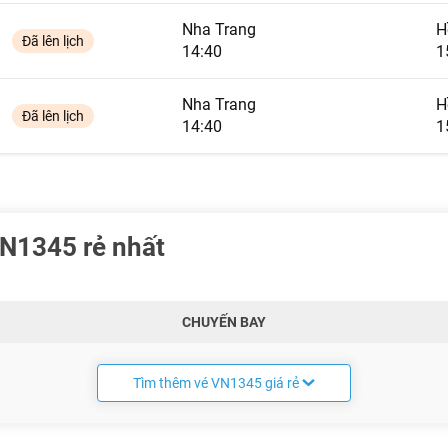
Nha Trang
H
Đã lên lịch
14:40
1
Nha Trang
H
Đã lên lịch
14:40
1
VN1345 rẻ nhất
CHUYẾN BAY
Tìm thêm vé VN1345 giá rẻ