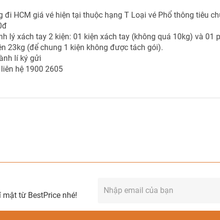
 đi HCM giá vé hiện tại thuộc hạng T Loại vé Phổ thông tiêu c
0đ
h lý xách tay 2 kiện: 01 kiện xách tay (không quá 10kg) và 01 
iện 23kg (để chung 1 kiện không được tách gói).
nh lí ký gửi
ị liên hệ 1900 2605
 mật từ BestPrice nhé!