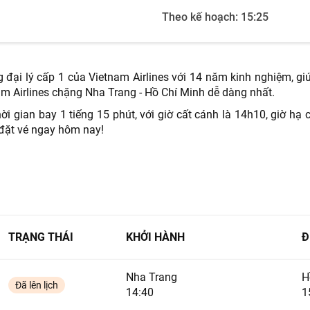
Theo kế hoạch:
15:25
TƯ VẤN NGAY
NHẬN ƯU ĐÃI NGAY
TƯ VẤN NGAY
TƯ VẤN NGAY
TƯ VẤN NGAY
TƯ VẤN NGAY
ng đại lý cấp 1 của Vietnam Airlines với 14 năm kinh nghiệm, gi
 Airlines chặng Nha Trang - Hồ Chí Minh dễ dàng nhất.
 gian bay 1 tiếng 15 phút, với giờ cất cánh là 14h10, giờ hạ 
 đặt vé ngay hôm nay!
TRẠNG THÁI
KHỞI HÀNH
Đ
Nha Trang
H
Đã lên lịch
14:40
1