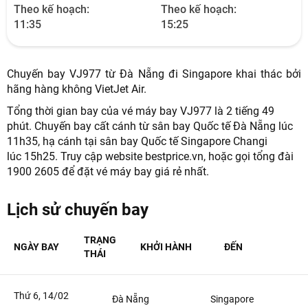
Theo kế hoạch:
Theo kế hoạch:
11:35
15:25
Chuyến bay VJ977 từ Đà Nẵng đi Singapore khai thác bởi
NHẬN ƯU ĐÃI NGAY
hãng hàng không VietJet Air.
Tổng thời gian bay của vé máy bay VJ977 là 2 tiếng 49
TƯ VẤN NGAY
phút.
Chuyến bay cất cánh từ sân bay Quốc tế Đà Nẵng lúc
TƯ VẤN NGAY
11h35, hạ cánh tại sân bay Quốc tế Singapore Changi
TƯ VẤN NGAY
TƯ VẤN NGAY
TƯ VẤN NGAY
lúc 15h25. T
ruy cập website bestprice.vn, hoặc gọi tổng đài
1900 2605 để đặt vé máy bay giá rẻ nhất.
Lịch sử chuyến bay
TRẠNG
NGÀY BAY
KHỞI HÀNH
ĐẾN
THÁI
Thứ 6, 14/02
Đà Nẵng
Singapore