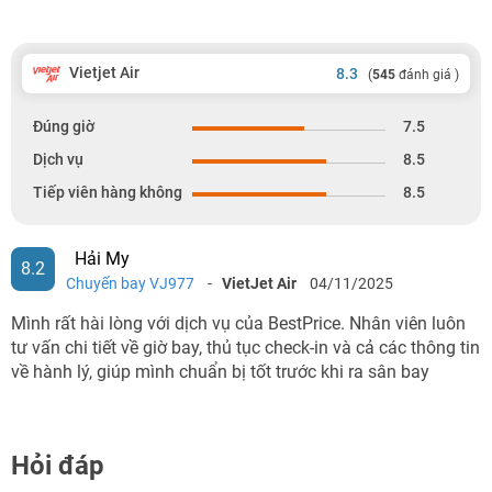
Vietjet Air
8.3
(
545
đánh giá )
Đúng giờ
7.5
Dịch vụ
8.5
Tiếp viên hàng không
8.5
Hải My
8.2
Chuyến bay VJ977
-
VietJet Air
04/11/2025
Mình rất hài lòng với dịch vụ của BestPrice. Nhân viên luôn
tư vấn chi tiết về giờ bay, thủ tục check-in và cả các thông tin
về hành lý, giúp mình chuẩn bị tốt trước khi ra sân bay
Hỏi đáp