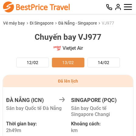
Vé máy bay
Đi Singapore
Đà Nẵng - Singapore
VJ977
Chuyến bay VJ977
Vietjet Air
12/02
13/02
14/02
Đã lên lịch
ĐÀ NẴNG (ICN)
SINGAPORE (PQC)
Sân bay Quốc tế Đà Nẵng
Sân bay Quốc tế
Singapore Changi
Thời gian bay:
Khoảng cách:
2h49m
km