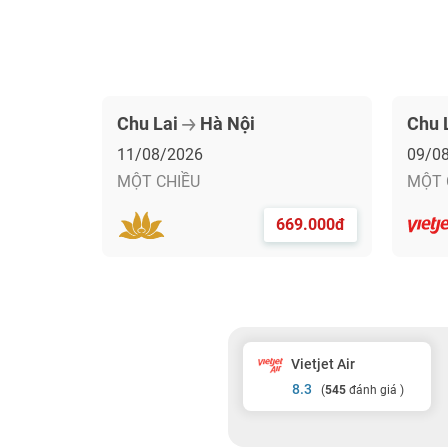
Chu Lai
Hà Nội
Chu 
11/08/2026
09/0
MỘT CHIỀU
MỘT 
669.000đ
Vietjet Air
8.3
(
545
đánh giá )