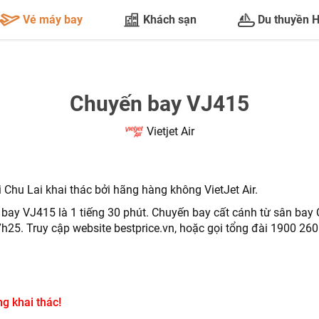
Vé máy bay
Khách sạn
Du thuyền 
Chuyến bay VJ415
Vietjet Air
Chu Lai khai thác bởi hãng hàng không VietJet Air.
 bay VJ415 là 1 tiếng 30 phút.
Chuyến bay cất cánh từ sân bay 
7h25. T
ruy cập website bestprice.vn, hoặc gọi tổng đài 1900 260
TƯ VẤN NGAY
g khai thác!
NHẬN ƯU ĐÃI NGAY