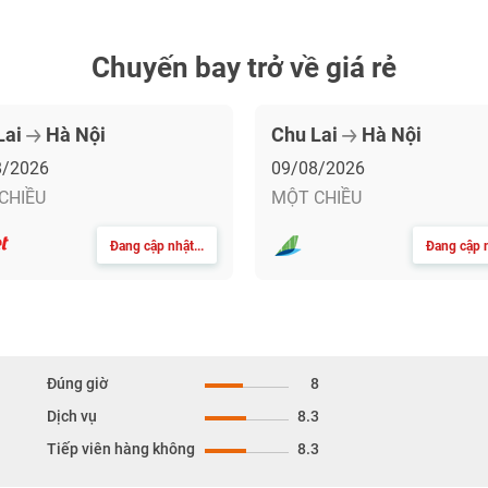
TƯ VẤN NGAY
TƯ VẤN NGAY
TƯ VẤN NGAY
TƯ VẤN NGAY
Chuyến bay trở về giá rẻ
Lai
Hà Nội
Chu Lai
Hà Nội
8/2026
09/08/2026
CHIỀU
MỘT CHIỀU
Đang cập nhật...
Đang cập n
Đúng giờ
8
Dịch vụ
8.3
Tiếp viên hàng không
8.3