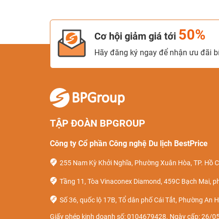
50%
Cơ hội giảm giá tới
Hãy đăng ký ngay để nhận ưu đãi bí
TẬP ĐOÀN BPGROUP
Công ty Cổ phần Công nghệ Du lịch BestPrice
255 Nam Kỳ Khởi Nghĩa, Phường Xuân Hòa, TP. Hồ C
Tầng 11, Tòa Vinaconex Diamond, 459C Bạch Mai, p
Số 36, quốc lộ 17B, Tổ dân phố Cái Tắt, Phường An H
Giấy phép kinh doanh số: 0104679428. Ngày cấp: 26/05