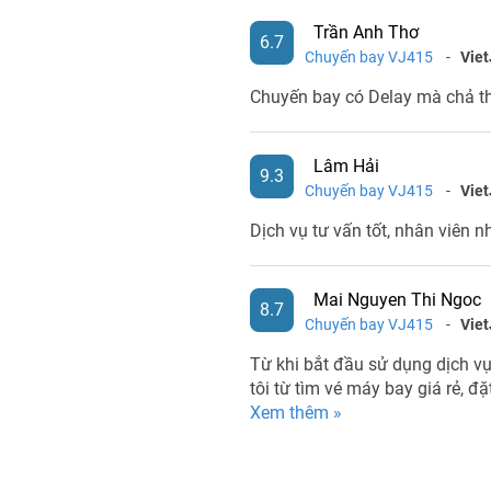
Trần Anh Thơ
6.7
Chuyến bay VJ415
-
Viet
Chuyến bay có Delay mà chả t
Lâm Hải
9.3
Chuyến bay VJ415
-
Viet
Dịch vụ tư vấn tốt, nhân viên nh
Mai Nguyen Thi Ngoc
8.7
Chuyến bay VJ415
-
Viet
Từ khi bắt đầu sử dụng dịch vụ 
tôi từ tìm vé máy bay giá rẻ, đ
Xem thêm »