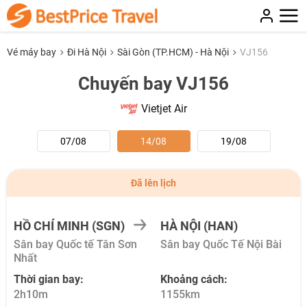
Vé máy bay
Đi Hà Nội
Sài Gòn (TP.HCM) - Hà Nội
VJ156
Chuyến bay VJ156
Vietjet Air
07/08
14/08
19/08
Đã lên lịch
HỒ CHÍ MINH (SGN)
HÀ NỘI (HAN)
Sân bay Quốc tế Tân Sơn
Sân bay Quốc Tế Nội Bài
Nhất
Thời gian bay:
Khoảng cách:
2h10m
1155km