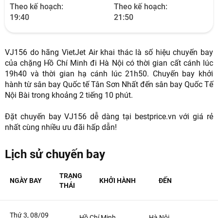
Theo kế hoạch:
Theo kế hoạch:
19:40
21:50
VJ156 do hãng VietJet Air khai thác là số hiệu chuyến bay
của chặng Hồ Chí Minh đi Hà Nội có thời gian cất cánh lúc
19h40 và thời gian hạ cánh lúc 21h50. Chuyến bay khởi
NHẬN ƯU ĐÃI NGAY
hành từ sân bay Quốc tế Tân Sơn Nhất đến sân bay Quốc Tế
Nội Bài trong khoảng 2 tiếng 10 phút.
TƯ VẤN NGAY
TƯ VẤN NGAY
Đặt chuyến bay VJ156 dễ dàng tại bestprice.vn với giá rẻ
TƯ VẤN NGAY
TƯ VẤN NGAY
TƯ VẤN NGAY
nhất cùng nhiều ưu đãi hấp dẫn!
Lịch sử chuyến bay
TRẠNG
NGÀY BAY
KHỞI HÀNH
ĐẾN
THÁI
Thứ 3, 08/09
Hồ Chí Minh
Hà Nội