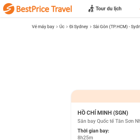
Tour du lịch
Vé máy bay
Úc
Đi Sydney
Sài Gòn (TP.HCM) - Syd
HỒ CHÍ MINH (SGN)
Sân bay Quốc tế Tân Sơn N
Thời gian bay:
8h25m