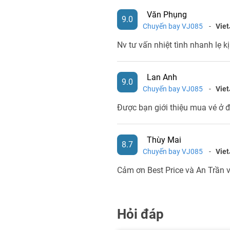
Văn Phụng
9.0
Chuyến bay VJ085
-
Viet
Nv tư vấn nhiệt tình nhanh lẹ kị
Lan Anh
9.0
Chuyến bay VJ085
-
Viet
Được bạn giới thiệu mua vé ở đ
Thùy Mai
8.7
Chuyến bay VJ085
-
Viet
Cảm ơn Best Price và An Trần vì
Hỏi đáp