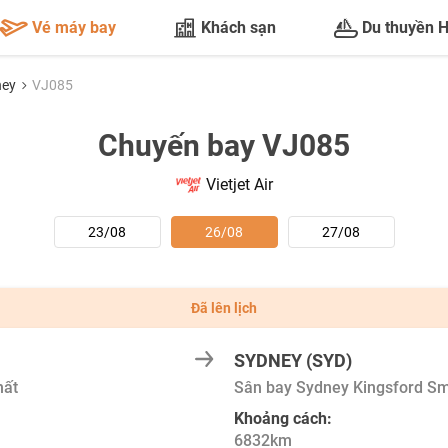
Vé máy bay
Khách sạn
Du thuyền 
ney
VJ085
Chuyến bay VJ085
Vietjet Air
23/08
26/08
27/08
Đã lên lịch
SYDNEY (SYD)
hất
Sân bay Sydney Kingsford Sm
Khoảng cách:
6832km