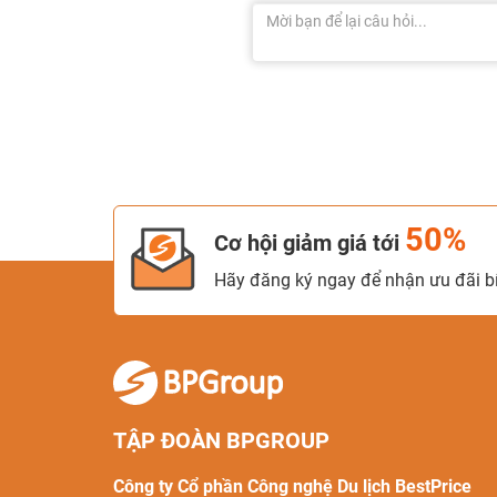
50%
Cơ hội giảm giá tới
Hãy đăng ký ngay để nhận ưu đãi bí
TẬP ĐOÀN BPGROUP
Công ty Cổ phần Công nghệ Du lịch BestPrice