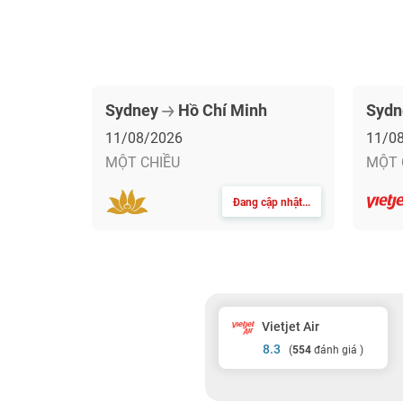
Sydney
Hồ Chí Minh
Syd
11/08/2026
11/0
MỘT CHIỀU
MỘT 
Đang cập nhật...
Vietjet Air
8.3
(
554
đánh giá )