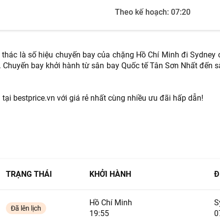
Theo kế hoạch:
07:20
TƯ VẤN NGAY
NHẬN ƯU ĐÃI NGAY
TƯ VẤN NGAY
TƯ VẤN NGAY
TƯ VẤN NGAY
TƯ VẤN NGAY
i thác là số hiệu chuyến bay của chặng Hồ Chí Minh đi Sydney c
0. Chuyến bay khởi hành từ sân bay Quốc tế Tân Sơn Nhất đến 
ại bestprice.vn với giá rẻ nhất cùng nhiều ưu đãi hấp dẫn!
TRẠNG THÁI
KHỞI HÀNH
Đ
Hồ Chí Minh
S
Đã lên lịch
19:55
0