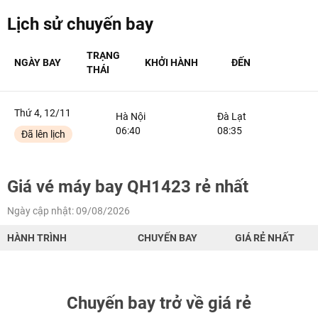
NHẬN ƯU ĐÃI NGAY
Lịch sử chuyến bay
TƯ VẤN NGAY
TƯ VẤN NGAY
TRẠNG
NGÀY BAY
KHỞI HÀNH
ĐẾN
TƯ VẤN NGAY
TƯ VẤN NGAY
TƯ VẤN NGAY
THÁI
Thứ 4, 12/11
Hà Nội
Đà Lạt
06:40
08:35
Đã lên lịch
Giá vé máy bay QH1423 rẻ nhất
Ngày cập nhật: 09/08/2026
HÀNH TRÌNH
CHUYẾN BAY
GIÁ RẺ NHẤT
Chuyến bay trở về giá rẻ