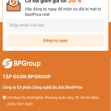
Cơ hội giảm giá tới
Hãy đăng ký ngay để nhận ưu đãi bí mật từ
BestPrice nhé!
Đăng ký ngay
TẬP ĐOÀN BPGROUP
Công ty Cổ phần Công nghệ Du lịch BestPrice
255 Nam Kỳ Khởi Nghĩa, Phường Xuân Hòa, TP. Hồ Chí Minh.
(028) 7307 2605