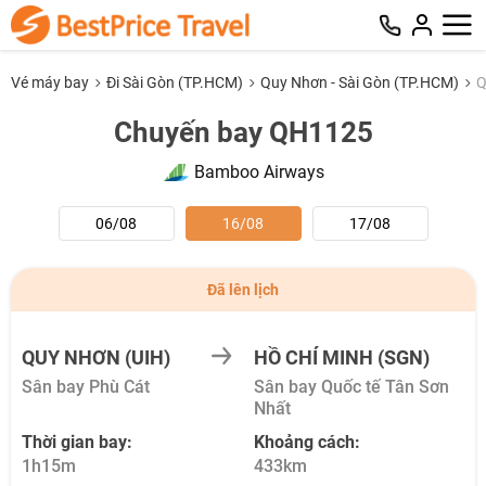
Vé máy bay
Đi Sài Gòn (TP.HCM)
Quy Nhơn - Sài Gòn (TP.HCM)
Q
Chuyến bay QH1125
Bamboo Airways
06/08
16/08
17/08
Đã lên lịch
QUY NHƠN (UIH)
HỒ CHÍ MINH (SGN)
Sân bay Phù Cát
Sân bay Quốc tế Tân Sơn
Nhất
Thời gian bay:
Khoảng cách:
1h15m
433km