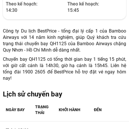
Theo kế hoạch:
Theo kế hoạch:
14:30
15:45
Công ty Du lịch BestPrice - tổng đại lý cấp 1 của Bamboo
Airways với 14 năm kinh nghiệm, giúp Quý khách tra cứu
trạng thái chuyến bay QH1125 của Bamboo Airways chặng
NHẬN ƯU ĐÃI NGAY
Quy Nhơn - Hồ Chí Minh dễ dàng nhất.
TƯ VẤN NGAY
Chuyến bay QH1125 có tổng thời gian bay 1 tiếng 15 phút,
với giờ cất cánh là 14h30, giờ hạ cánh là 15h45. Liên hệ
TƯ VẤN NGAY
TƯ VẤN NGAY
tổng đài 1900 2605 để BestPrice hỗ trợ đặt vé ngay hôm
TƯ VẤN NGAY
TƯ VẤN NGAY
nay!
Lịch sử chuyến bay
TRẠNG
NGÀY BAY
KHỞI HÀNH
ĐẾN
THÁI