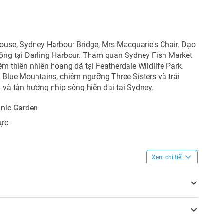
ouse, Sydney Harbour Bridge, Mrs Macquarie's Chair. Dạo
ộng tại Darling Harbour. Tham quan Sydney Fish Market
ệm thiên nhiên hoang dã tại Featherdale Wildlife Park,
Blue Mountains, chiêm ngưỡng Three Sisters và trải
và tận hưởng nhịp sống hiện đại tại Sydney.
anic Garden
hực
Xem chi tiết