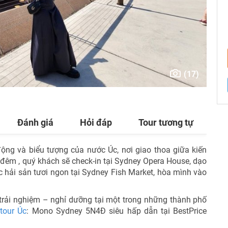
TƯ VẤN NGAY
NHẬN ƯU ĐÃI NGAY
(17)
TƯ VẤN NGAY
TƯ VẤN NGAY
TƯ VẤN NGAY
TƯ VẤN NGAY
Đánh giá
Hỏi đáp
Tour tương tự
ộng và biểu tượng của nước Úc, nơi giao thoa giữa kiến
4 đêm , quý khách sẽ check-in tại
Sydney Opera House
, dạo
c hải sản tươi ngon tại
Sydney Fish Market,
hòa mình vào
 trải nghiệm – nghỉ dưỡng tại một trong những thành phố
h
tour Úc
: Mono Sydney 5N4Đ siêu hấp dẫn tại BestPrice