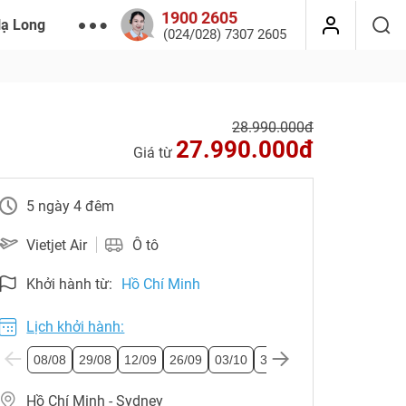
1900 2605
Hạ Long
(024/028) 7307 2605
28.990.000đ
27.990.000đ
Giá từ
5 ngày 4 đêm
Vietjet Air
Ô tô
Khởi hành từ:
Hồ Chí Minh
Lịch khởi hành:
08/08
29/08
12/09
26/09
03/10
31/10
14/11
21/11
0
Hồ Chí Minh - Sydney