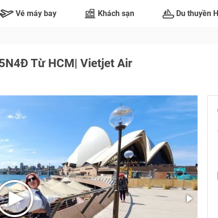
Vé máy bay
Khách sạn
Du thuyền 
 5N4Đ Từ HCM| Vietjet Air