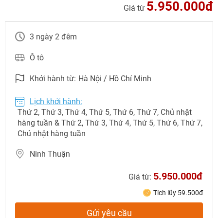
5.950.000đ
Giá từ
3 ngày 2 đêm
Ô tô
NHẬN ƯU ĐÃI NGAY
Khởi hành từ:
Hà Nội / Hồ Chí Minh
TƯ VẤN NGAY
TƯ VẤN NGAY
Lịch khởi hành:
TƯ VẤN NGAY
TƯ VẤN NGAY
TƯ VẤN NGAY
Thứ 2, Thứ 3, Thứ 4, Thứ 5, Thứ 6, Thứ 7, Chủ nhật
hàng tuần & Thứ 2, Thứ 3, Thứ 4, Thứ 5, Thứ 6, Thứ 7,
Chủ nhật hàng tuần
Ninh Thuận
5.950.000đ
Giá từ:
Tích lũy 59.500đ
Gửi yêu cầu