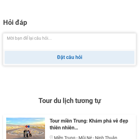
Hỏi đáp
Đặt câu hỏi
Tour du lịch tương tự
Tour miền Trung: Khám phá vẻ đẹp
thiên nhiên…
Miền Trung - Mũi Né - Ninh Thuận