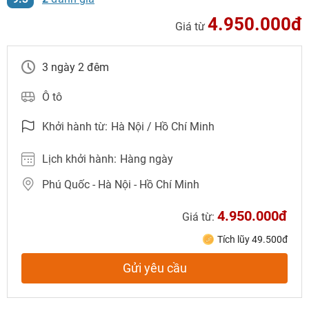
4.950.000đ
Giá từ
3 ngày 2 đêm
Ô tô
Khởi hành từ:
Hà Nội / Hồ Chí Minh
Lịch khởi hành:
Hàng ngày
Phú Quốc - Hà Nội - Hồ Chí Minh
NHẬN ƯU ĐÃI NGAY
4.950.000đ
Giá từ:
TƯ VẤN NGAY
Gửi yêu cầu
TƯ VẤN NGAY
Tích lũy 49.500đ
TƯ VẤN NGAY
TƯ VẤN NGAY
TƯ VẤN NGAY
Nhận ưu đãi ngay!
Gửi yêu cầu