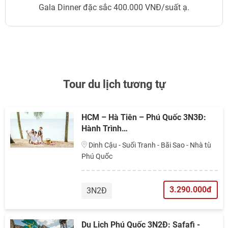
Gala Dinner đặc sắc 400.000 VNĐ/suất ạ.
Tour du lịch tương tự
HCM – Hà Tiên – Phú Quốc 3N3Đ:
Hành Trình…
Dinh Cậu - Suối Tranh - Bãi Sao - Nhà tù
Phú Quốc
3.290.000đ
3N2Đ
Du Lịch Phú Quốc 3N2Đ: Safafi -