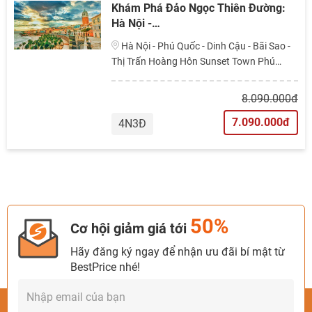
Khám Phá Đảo Ngọc Thiên Đường:
Hà Nội -…
Hà Nội - Phú Quốc - Dinh Cậu - Bãi Sao -
Thị Trấn Hoàng Hôn Sunset Town Phú
Quốc - Mũi Gành Dầu - Grand World Phú
Quốc
8.090.000đ
7.090.000đ
4N3Đ
50%
Cơ hội giảm giá tới
Hãy đăng ký ngay để nhận ưu đãi bí mật từ
BestPrice nhé!