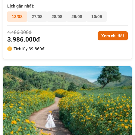
Lịch gần nhất:
13/08
27/08
28/08
29/08
10/09
4.486.000đ
Xem chi tiết
3.986.000đ
Tích lũy 39.860đ