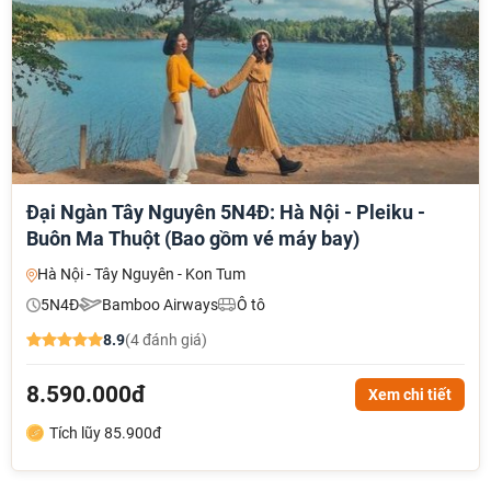
Đại Ngàn Tây Nguyên 5N4Đ: Hà Nội - Pleiku -
Buôn Ma Thuột (Bao gồm vé máy bay)
Hà Nội - Tây Nguyên - Kon Tum
5N4Đ
Bamboo Airways
Ô tô
8.9
(4 đánh giá)
8.590.000đ
Xem chi tiết
Tích lũy 85.900đ