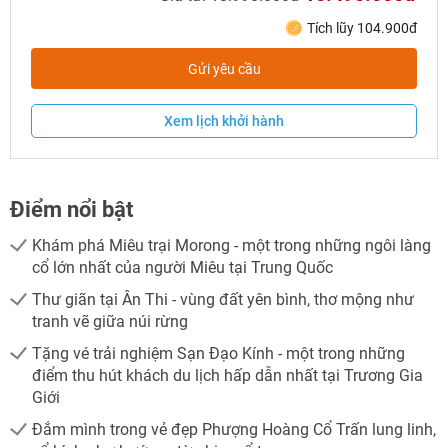
Tích lũy 104.900đ
Gửi yêu cầu
NHẬN ƯU ĐÃI NGAY
Xem lịch khởi hành
TƯ VẤN NGAY
TƯ VẤN NGAY
TƯ VẤN NGAY
TƯ VẤN NGAY
TƯ VẤN NGAY
Điểm nổi bật
Khám phá Miêu trại Morong - một trong những ngôi làng
cổ lớn nhất của người Miêu tại Trung Quốc
Thư giãn tại Ân Thi - vùng đất yên bình, thơ mộng như
tranh vẽ giữa núi rừng
Tặng vé trải nghiệm Sạn Đạo Kính - một trong những
điểm thu hút khách du lịch hấp dẫn nhất tại Trương Gia
Giới
Đắm mình trong vẻ đẹp Phượng Hoàng Cổ Trấn lung linh,