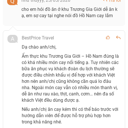
như thuỳyy,
25/05/2026
Trả lời
cho em hỏi đồ ăn ở khu Trương Gia Giới dễ ăn k
ạ, em sợ cay tại nghe nói đồ Hồ Nam cay lắm
BestPrice Travel
Dạ chào anh/chị,
Ẩm thực khu Trương Gia Giới – Hồ Nam đúng là
có khá nhiều món cay nổi tiếng ạ. Tuy nhiên các
bữa ăn phục vụ khách đoàn du lịch thường sẽ
được điều chỉnh khẩu vị để hợp với khách Việt
hơn nên anh/chị cũng không cần quá lo đâu
nha. Ngoài món cay vẫn có nhiều món thanh vị,
dễ ăn như rau xào, thịt, canh, cơm… nên đa số
khách Việt đều dùng được ạ.
Nếu anh/chị ăn cay kém thì có thể báo trước với
hướng dẫn viên để được hỗ trợ phù hợp hơn
trong khả năng nhé.