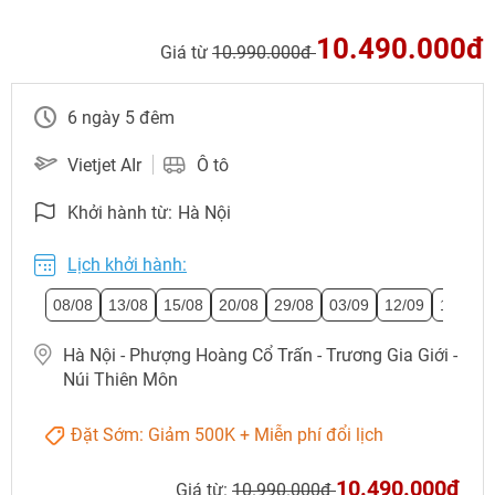
10.490.000đ
Giá từ
10.990.000đ
6 ngày 5 đêm
Vietjet AIr
Ô tô
Khởi hành từ:
Hà Nội
Lịch khởi hành:
08/08
13/08
15/08
20/08
29/08
03/09
12/09
17/09
Hà Nội - Phượng Hoàng Cổ Trấn - Trương Gia Giới -
Núi Thiên Môn
Đặt Sớm: Giảm 500K + Miễn phí đổi lịch
10.490.000đ
Giá từ:
10.990.000đ