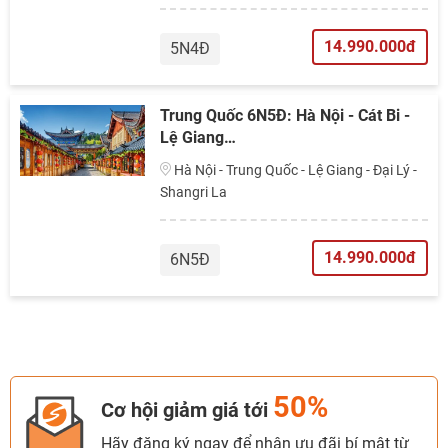
14.990.000đ
5N4Đ
Trung Quốc 6N5Đ: Hà Nội - Cát Bi -
Lệ Giang…
Hà Nội - Trung Quốc - Lệ Giang - Đại Lý -
Shangri La
14.990.000đ
6N5Đ
50%
Cơ hội giảm giá tới
Hãy đăng ký ngay để nhận ưu đãi bí mật từ