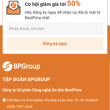
50%
Cơ hội giảm giá tới
Hãy đăng ký ngay để nhận ưu đãi bí mật từ
BestPrice nhé!
Đăng ký ngay
TẬP ĐOÀN BPGROUP
Công ty Cổ phần Công nghệ Du lịch BestPrice
255 Nam Kỳ Khởi Nghĩa, Phường Xuân Hòa, TP. Hồ Chí Minh.
(028) 7307 2605