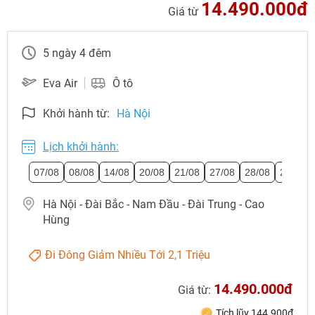
14.490.000đ
Giá từ
5 ngày 4 đêm
Eva Air
Ô tô
Khởi hành từ:
Hà Nội
Lịch khởi hành:
07/08
08/08
14/08
20/08
21/08
27/08
28/08
29/08
Hà Nội - Đài Bắc - Nam Đầu - Đài Trung - Cao
Hùng
Đi Đông Giảm Nhiều Tới 2,1 Triệu
14.490.000đ
Giá từ:
Tích lũy 144.900đ