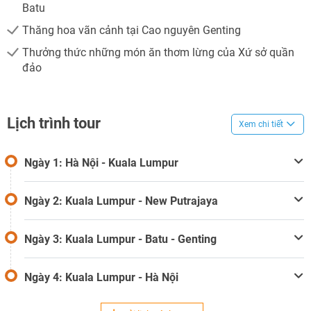
Batu
TƯ VẤN NGAY
Thăng hoa vãn cảnh tại Cao nguyên Genting
TƯ VẤN NGAY
TƯ VẤN NGAY
TƯ VẤN NGAY
Thưởng thức những món ăn thơm lừng của Xứ sở quần
đảo
Lịch trình tour
Xem chi tiết
Ngày 1: Hà Nội - Kuala Lumpur
Ngày 2: Kuala Lumpur - New Putrajaya
Ngày 3: Kuala Lumpur - Batu - Genting
Ngày 4: Kuala Lumpur - Hà Nội