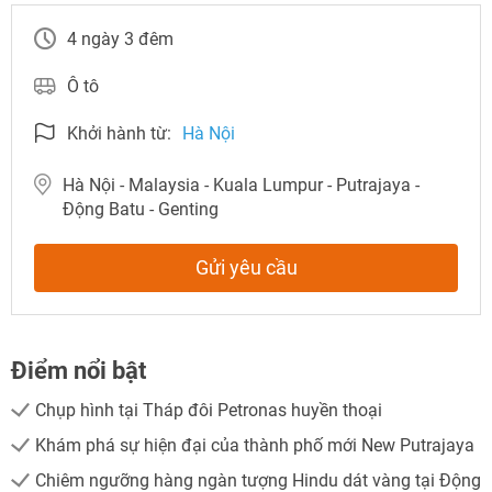
4 ngày 3 đêm
Ô tô
Khởi hành từ:
Hà Nội
Hà Nội - Malaysia - Kuala Lumpur - Putrajaya -
Động Batu - Genting
Gửi yêu cầu
Điểm nổi bật
Chụp hình tại Tháp đôi Petronas huyền thoại
Khám phá sự hiện đại của thành phố mới New Putrajaya
NHẬN ƯU ĐÃI NGAY
Chiêm ngưỡng hàng ngàn tượng Hindu dát vàng tại Động
TƯ VẤN NGAY