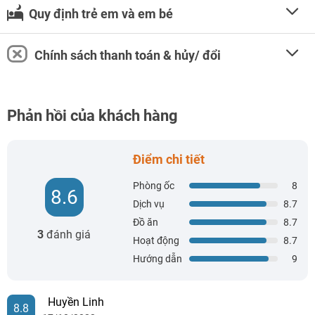
Quy định trẻ em và em bé
Chính sách thanh toán & hủy/ đổi
Phản hồi của khách hàng
Điểm chi tiết
Phòng ốc
8
8.6
Dịch vụ
8.7
Đồ ăn
8.7
3
đánh giá
Hoạt động
8.7
Hướng dẫn
9
Huyền Linh
8.8