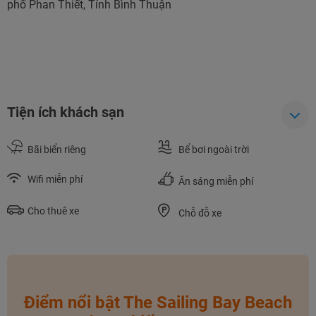
phố Phan Thiết, Tỉnh Bình Thuận
Tiện ích khách sạn
Bãi biển riêng
Bể bơi ngoài trời
Wifi miễn phí
Ăn sáng miễn phí
Cho thuê xe
NHẬN ƯU ĐÃI NGAY
Chỗ đỗ xe
TƯ VẤN NGAY
TƯ VẤN NGAY
TƯ VẤN NGAY
TƯ VẤN NGAY
TƯ VẤN NGAY
Điểm nổi bật The Sailing Bay Beach