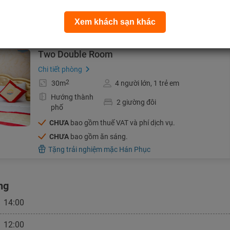
CHƯA
bao gồm ăn sáng.
Xem khách sạn khác
Tặng trải nghiệm mặc Hán Phục
Two Double Room
Chi tiết phòng
2
30m
4 người lớn, 1 trẻ em
Hướng thành
2 giường đôi
phố
CHƯA
bao gồm thuế VAT và phí dịch vụ.
CHƯA
bao gồm ăn sáng.
Tặng trải nghiệm mặc Hán Phục
ng
14:00
12:00