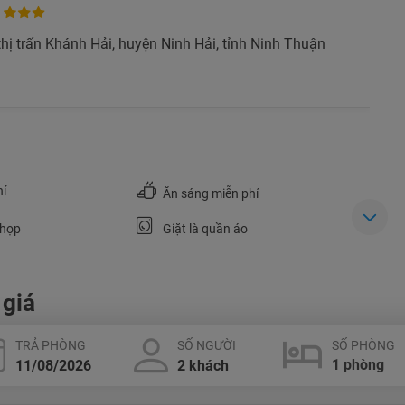
ị trấn Khánh Hải, huyện Ninh Hải, tỉnh Ninh Thuận
TƯ VẤN NGAY
NHẬN ƯU ĐÃI NGAY
TƯ VẤN NGAY
TƯ VẤN NGAY
TƯ VẤN NGAY
TƯ VẤN NGAY
hí
Ăn sáng miễn phí
 họp
Giặt là quần áo
 giá
TRẢ PHÒNG
SỐ NGƯỜI
SỐ PHÒNG