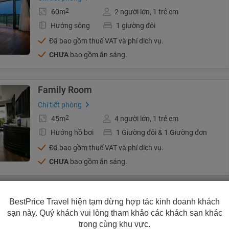
2
60m
2 người lớn, 1 trẻ em
Hướng sông
1 giường đôi
Đã bao gồm thuế VAT và phí dịch vụ.
CHƯA
bao gồm ăn sáng.
Family Room
Chi tiết phòng
2
45m
4 người lớn, 1 trẻ em
Hướng hồ bơi
1 Giường đôi & 1 Giường đơn
Đã bao gồm thuế VAT và phí dịch vụ.
CHƯA
bao gồm ăn sáng.
Deluxe Connecting Room
BestPrice Travel hiện tạm dừng hợp tác kinh doanh khách
Chi tiết phòng
sạn này. Quý khách vui lòng tham khảo các khách sạn khác
trong cùng khu vực.
2
60m
2 người lớn, 1 trẻ em