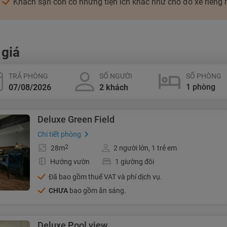
Khách sạn còn có những tiện ích khác như chỗ đỗ xe riêng 
 giá
TRẢ PHÒNG
SỐ NGƯỜI
SỐ PHÒNG
Deluxe Green Field
Chi tiết phòng
2
28m
2 người lớn, 1 trẻ em
Hướng vườn
1 giường đôi
Đã bao gồm thuế VAT và phí dịch vụ.
CHƯA
bao gồm ăn sáng.
Deluxe Pool view