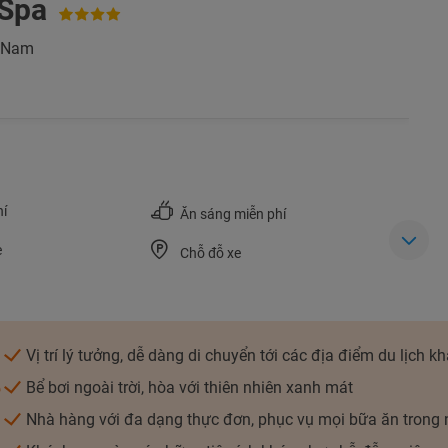
 Spa
t Nam
TƯ VẤN NGAY
NHẬN ƯU ĐÃI NGAY
TƯ VẤN NGAY
TƯ VẤN NGAY
TƯ VẤN NGAY
TƯ VẤN NGAY
hí
Ăn sáng miễn phí
e
Chỗ đỗ xe
Vị trí lý tưởng, dễ dàng di chuyển tới các địa điểm du lịch k
e
Bể bơi ngoài trời, hòa với thiên nhiên xanh mát
Nhà hàng với đa dạng thực đơn, phục vụ mọi bữa ăn trong