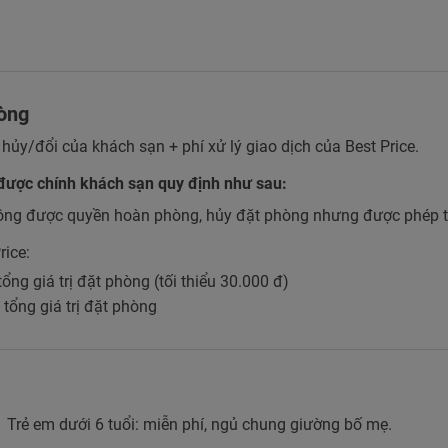
hòng
 hủy/đổi của khách sạn + phí xử lý giao dịch của Best Price.
được chính khách sạn quy định như sau:
ông được quyền hoàn phòng, hủy đặt phòng nhưng được phép t
rice:
 tổng giá trị đặt phòng (tối thiểu 30.000 đ)
% tổng giá trị đặt phòng
Trẻ em dưới 6 tuổi: miễn phí, ngủ chung giường bố mẹ.