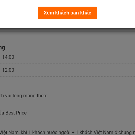
Hướng hồ bơi
2 giường đơn / 1 giường đôi
Xem khách sạn khác
Đã bao gồm thuế VAT và phí dịch vụ.
CHƯA
bao gồm ăn sáng.
ng
14:00
12:00
h vui lòng mang theo:
ủa Best Price
Việt Nam, khi 1 khách nước ngoài + 1 khách Việt Nam ở chung m