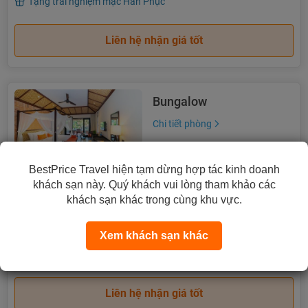
Tặng trải nghiệm mặc Hán Phục
Liên hệ nhận giá tốt
Bungalow
Chi tiết phòng
BestPrice Travel hiện tạm dừng hợp tác kinh doanh
2
53m
2 người lớn, 2 trẻ em
khách sạn này. Quý khách vui lòng tham khảo các
Hướng hồ bơi
2 giường đơn / 1 giường lớn
khách sạn khác trong cùng khu vực.
CHƯA
bao gồm thuế VAT và phí dịch vụ.
Xem khách sạn khác
CHƯA
bao gồm ăn sáng.
Tặng trải nghiệm mặc Hán Phục
Liên hệ nhận giá tốt