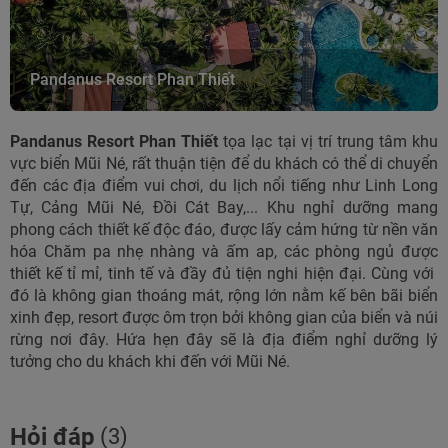
Pandanus Resort Phan Thiết
Pandanus Resort Phan Thiết
tọa lạc tại vị trí trung tâm khu
vực biển Mũi Né, rất thuận tiện để du khách có thể di chuyển
đến các địa điểm vui chơi, du lịch nổi tiếng như Linh Long
Tự, Cảng Mũi Né, Đồi Cát Bay,... Khu nghỉ dưỡng mang
phong cách thiết kế độc đáo, được lấy cảm hứng từ nền văn
hóa Chăm pa nhẹ nhàng và ấm ap, các phòng ngủ được
thiết kế tỉ mỉ, tinh tế và đầy đủ tiện nghi hiện đại. Cùng v
ới
đó là không gian thoáng mát, rộng lớn nằm kế bên bãi biển
xinh đẹp, resort được ôm trọn bởi không gian của biển và núi
rừng nơi đây. Hứa hẹn đây sẽ là địa điểm nghỉ dưỡng lý
tưởng cho du khách khi đến với Mũi Né.
Hỏi đáp
(3)