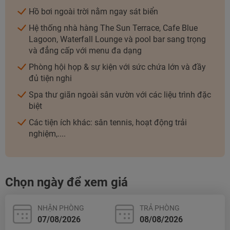
TƯ VẤN NGAY
Hồ bơi ngoài trời nằm ngay sát biển
TƯ VẤN NGAY
Hệ thống nhà hàng The Sun Terrace, Cafe Blue
TƯ VẤN NGAY
TƯ VẤN NGAY
TƯ VẤN NGAY
Lagoon, Waterfall Lounge và pool bar sang trọng
và đẳng cấp với menu đa dạng
Phòng hội họp & sự kiện với sức chứa lớn và đầy
đủ tiện nghi
Spa thư giãn ngoài sân vườn với các liệu trình đặc
biệt
Các tiện ích khác: sân tennis, hoạt động trải
nghiệm,....
Chọn ngày để xem giá
NHẬN PHÒNG
TRẢ PHÒNG