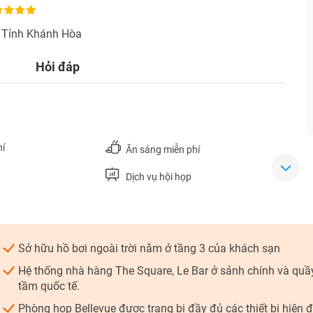
 Tỉnh Khánh Hòa
Hỏi đáp
TƯ VẤN NGAY
NHẬN ƯU ĐÃI NGAY
TƯ VẤN NGAY
TƯ VẤN NGAY
TƯ VẤN NGAY
TƯ VẤN NGAY
hí
Ăn sáng miễn phí
Dịch vụ hội họp
Sở hữu hồ bơi ngoài trời nằm ở tầng 3 của khách sạn
Hệ thống nhà hàng The Square, Le Bar ở sảnh chính và quầ
tầm quốc tế.
Phòng họp Bellevue được trang bị đầy đủ các thiết bị hiện 