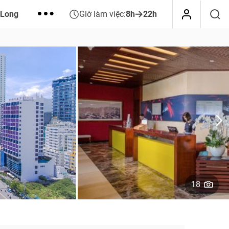
 Long
Giờ làm việc:
8h
22h
18