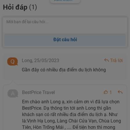
Hỏi đáp
(1)
(khoảng 157km) là bạn và gia đình đã đặt chân đến với
vùng đất du lịch bậc nhất của miền Bắc.
Phương tiện di chuyển từ Hà Nội- Hạ Long, du khách có
thể bắt đón xe khách với giá 150.000đ/ khách/1 chiều
Đặt câu hỏi
hoặc muốn thư giãn ngay trên chuyến xe về Hạ Long thì
các xe Limousine như nhà xe Ninh Quỳnh, Cô Tô, Hà
Thành… là lựa chọn ưu tiên dành cho bạn đặc biệt với
Long,
25/05/2023
Trả lời
chuyến đi có người lớn tuổi, với hệ thống matxa ngay trên
Gần đây có nhiều địa điểm du lịch không
ghế ngồi, sẽ giúp hành khách relax ngay trên chuyến đi
của mình với giá từ 220.000- 250.000đ/chiều/ lượt/
khách. Với một điểm tuyệt vời nữa nhà xe luôn “đón đúng
BestPrice Travel
1
nơi trả đúng chỗ ”mà hành khách không phải mất thêm
Em chào anh Long ạ, xin cảm ơn vì đã lựa chọn
BestPrice. Dạ thông tin tới anh Long thì gần
phí di chuyến đến điểm chờ.
khách sạn có rất nhiều địa điểm du lịch ạ. Như
Nếu gia đình bạn có xe riêng thì khoảng cách cũng rất
là:Vịnh Hạ Long, Làng Chài Cửa Vạn, Chùa Long
Tiên, Hòn Trống Mái , .... Để tiện hơn thì mong
hợp lý để gia đình có một cuối tuần thật ý nghĩa tại vùng