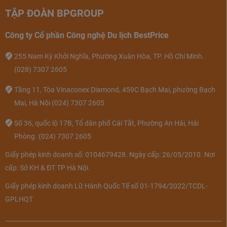
tại Regalais Spa& Massage tại tầng 4 của khách sạn với
TẬP ĐOÀN BPGROUP
công nghệ bể sục hiện đại bậc nhất cùng với những thợ
lành nghề được đào tạo bài bản giúp du khách có giây
Công ty Cổ phần Công nghệ Du lịch BestPrice
phút sảng khoái và thoải mái nhất.
255 Nam Kỳ Khởi Nghĩa, Phường Xuân Hòa, TP. Hồ Chí Minh.
Bên cạnh đó, thả mình dưới hồ bơi của khách sạn cũng
(028) 7307 2605
giúp bạn có phút giây thư giãn, xả stress hiệu quả.
Tầng 11, Tòa Vinaconex Diamond, 459C Bạch Mai, phường Bạch
Mai, Hà Nội
(024) 7307 2605
Số 36, quốc lộ 17B, Tổ dân phố Cái Tắt, Phường An Hải, Hải
Phòng.
(024) 7307 2605
Giấy phép kinh doanh số: 0104679428. Ngày cấp: 26/05/2010. Nơi
cấp: Sở KH & ĐT TP Hà Nội.
Giấy phép kinh doanh Lữ Hành Quốc Tế số 01-1794/2022/TCDL-
GPLHQT