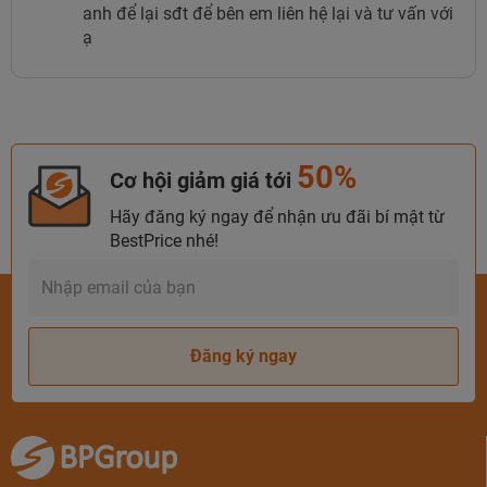
anh để lại sđt để bên em liên hệ lại và tư vấn với
đất biển xinh đẹp Hạ Long.
ạ
Dịch vụ tiện ích của khách sạn Mường Thanh
Luxury Quảng Ninh
50%
Cơ hội giảm giá tới
Hãy đăng ký ngay để nhận ưu đãi bí mật từ
BestPrice nhé!
Đăng ký ngay
Phòng Spa
Sau một ngày di chuyển vui chơi tham quan, cơ thể bạn
cần được relax hãy tận hưởng những phút giây thư giãn