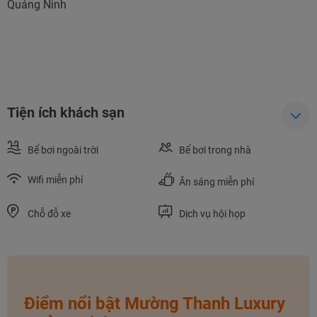
Quảng Ninh
Tiện ích khách sạn
Bể bơi ngoài trời
Bể bơi trong nhà
Wifi miễn phí
Ăn sáng miễn phí
Chỗ đỗ xe
Dịch vụ hội họp
NHẬN ƯU ĐÃI NGAY
TƯ VẤN NGAY
Điểm nổi bật Mường Thanh Luxury
TƯ VẤN NGAY