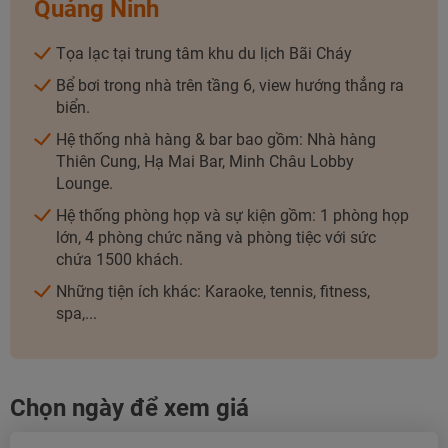
Quảng Ninh
TƯ VẤN NGAY
TƯ VẤN NGAY
TƯ VẤN NGAY
Tọa lạc tại trung tâm khu du lịch Bãi Cháy
Bể bơi trong nhà trên tầng 6, view hướng thẳng ra
biển.
Hệ thống nhà hàng & bar bao gồm: Nhà hàng
Thiên Cung, Hạ Mai Bar, Minh Châu Lobby
Lounge.
Hệ thống phòng họp và sự kiện gồm: 1 phòng họp
lớn, 4 phòng chức năng và phòng tiệc với sức
chứa 1500 khách.
Những tiện ích khác: Karaoke, tennis, fitness,
spa,...
Chọn ngày để xem giá