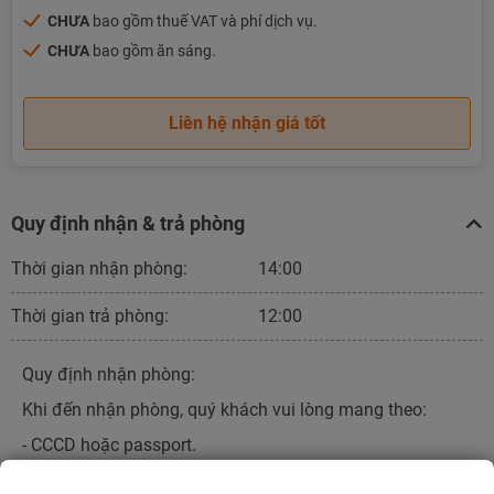
CHƯA
bao gồm thuế VAT và phí dịch vụ.
CHƯA
bao gồm ăn sáng.
Liên hệ nhận giá tốt
Quy định nhận & trả phòng
Thời gian nhận phòng:
14:00
Thời gian trả phòng:
12:00
Quy định nhận phòng:
Khi đến nhận phòng, quý khách vui lòng mang theo:
- CCCD hoặc passport.
- Phiếu xác nhận đặt phòng của Best Price