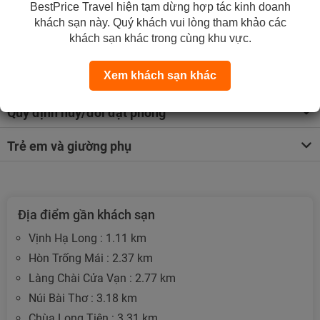
BestPrice Travel hiện tạm dừng hợp tác kinh doanh
*Lưu ý:
khách sạn này. Quý khách vui lòng tham khảo các
Theo quy định của pháp luật Việt Nam, khi 1 khách nước
khách sạn khác trong cùng khu vực.
ngoài + 1 khách Việt Nam ở chung một phòng thì yêu cầu
phải có giấy đăng ký kết hôn.
Xem khách sạn khác
Quy định hủy/đổi đặt phòng
Trẻ em và giường phụ
Địa điểm gần khách sạn
Vịnh Hạ Long : 1.11 km
Hòn Trống Mái : 2.37 km
Làng Chài Cửa Vạn : 2.77 km
Núi Bài Thơ : 3.18 km
Chùa Long Tiên : 3.31 km