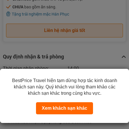
CHƯA
bao gồm ăn sáng.
Tặng trải nghiệm mặc Hán Phục
Liên hệ nhận giá tốt
Quy định nhận & trả phòng
Thời gian nhận phòng:
14:00
BestPrice Travel hiện tạm dừng hợp tác kinh doanh
Thời gian trả phòng:
trước 12:00
khách sạn này. Quý khách vui lòng tham khảo các
khách sạn khác trong cùng khu vực.
Quy định nhận phòng:
Khi đến nhận phòng, quý khách vui lòng mang theo:
Xem khách sạn khác
- CCCD hoặc passport.
- Phiếu xác nhận đặt phòng của Best Price