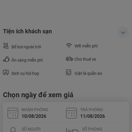
Tiện ích khách sạn
Wifi miễn phí
Bể bơi ngoài trời
Cho thuê xe
Ăn sáng miễn phí
Dịch vụ hội họp
Giặt là quần áo
NHẬN ƯU ĐÃI NGAY
TƯ VẤN NGAY
Chọn ngày để xem giá
TƯ VẤN NGAY
TƯ VẤN NGAY
TƯ VẤN NGAY
TƯ VẤN NGAY
NHẬN PHÒNG
TRẢ PHÒNG
SỐ NGƯỜI
SỐ PHÒNG