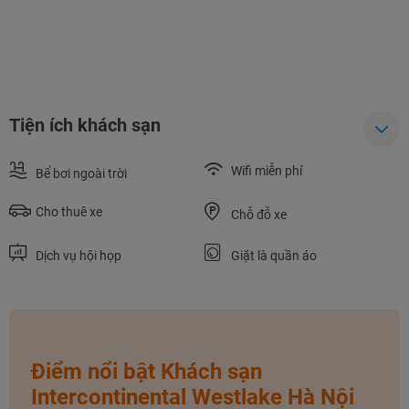
Tiện ích khách sạn
Wifi miễn phí
Bể bơi ngoài trời
Cho thuê xe
Chỗ đỗ xe
NHẬN ƯU ĐÃI NGAY
Dịch vụ hội họp
Giặt là quần áo
TƯ VẤN NGAY
TƯ VẤN NGAY
TƯ VẤN NGAY
TƯ VẤN NGAY
TƯ VẤN NGAY
Điểm nổi bật Khách sạn
Intercontinental Westlake Hà Nội