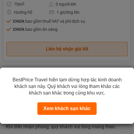
2
70m
0 người lớn
Hướng hồ
1 giường lớn
CHƯA
bao gồm thuế VAT và phí dịch vụ.
CHƯA
bao gồm ăn sáng.
Liên hệ nhận giá tốt
Quy định nhận & trả phòng
BestPrice Travel hiện tạm dừng hợp tác kinh doanh
khách sạn này. Quý khách vui lòng tham khảo các
Thời gian nhận phòng:
14:00
khách sạn khác trong cùng khu vực.
Thời gian trả phòng:
12:00
Xem khách sạn khác
Quy định nhận phòng:
Khi đến nhận phòng, quý khách vui lòng mang theo: