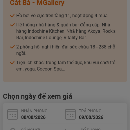
Cát Bà - MGallery
TƯ VẤN NGAY
TƯ VẤN NGAY
Hồ bơi vô cực trên tầng 11, hoạt động 4 mùa
TƯ VẤN NGAY
TƯ VẤN NGAY
TƯ VẤN NGAY
Hệ thống nhà hàng & quán bar đẳng cấp: Nhà
hàng Indochine Kitchen, Nhà hàng Akoya, Rock's
Bar, Indochine Lounge, Vitality Bar.
2 phòng hội nghị hiện đại sức chứa 18 - 288 chỗ
ngồi.
Tiện ích khác: trung tâm thể dục, khu vui chơi trẻ
em, yoga, Cocoon Spa...
Chọn ngày để xem giá
NHẬN PHÒNG
TRẢ PHÒNG