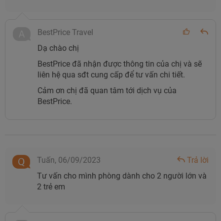
Xe máy
khoảng 150.000đ/ ngày
BestPrice Travel
Taxi
15.000đ - 25.000đ/km
Dạ chào chị
Ô tô điện
200.000đ - 300.000d/ giờ
BestPrice đã nhận được thông tin của chị và sẽ
liên hệ qua sđt cung cấp để tư vấn chi tiết.
Bảng tham khảo các phương tiện di chuyển tới khách sạn
Cảm ơn chị đã quan tâm tới dịch vụ của
BestPrice.
Tuấn,
06/09/2023
Trả lời
Tư vấn cho mình phòng dành cho 2 người lớn và
2 trẻ em
Quãng đường từ Bến phà Đồng Bài - Cát Bà