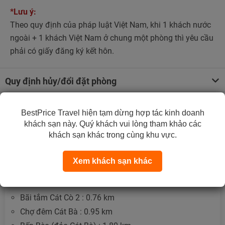
*Lưu ý:
Theo quy định của pháp luật Việt Nam, khi 1 khách nước
ngoài + 1 khách Việt Nam ở chung một phòng thì yêu cầu
phải có giấy đăng ký kết hôn.
Quy định hủy/đổi đặt phòng
Trẻ em và giường phụ
BestPrice Travel hiện tạm dừng hợp tác kinh doanh
khách sạn này. Quý khách vui lòng tham khảo các
khách sạn khác trong cùng khu vực.
Địa điểm gần khách sạn
Xem khách sạn khác
Bãi tắm Cát Cò 1 : 0.40 km
Bãi tắm Cát Cò 3 : 0.62 km
Bãi tắm Cát Cò 2 : 0.76 km
Chợ đêm Cát Bà : 0.95 km