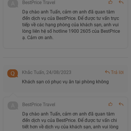
BestPrice Travel
Giá phòng tại Hotel Perle D'Orient Cát
Dạ chào anh Tuấn, cảm ơn anh đã quan tâm
Bà - MGallery
đến dịch vụ của BestPrice. Để được tư vấn trực
tiếp về các hạng phòng của khách sạn, anh vui
Hotel Perle D’Orient Cá Bà - MGallery
có 121 phòng và
lòng liên hệ số hotline 1900 2605 của BestPrice
suite được bài trí sang trọng, với điểm nhấn là nội thất gỗ
ạ. Cảm ơn anh.
trầm ấm, bồn tắm Clawfoot cổ điển, ghế mây tre đan mộc
mạc và nổi bật, cách điệu với quạt trần cánh gỗ và hoa
văn đan xen cầu kỳ của mỗi viên gạch bông. Các phòng
đều có tầm nhìn tuyệt đẹp ra Vịnh Lan Hạ hoặc núi rừng
Khắc Tuấn,
24/08/2023
Trả lời
Cát Bà hùng vĩ và được trang bị đầy đủ tiện nghi hiện đại
Khách sạn có phục vụ ăn tại phòng không
như TV, wifi miễn phí, két an toàn…
Dưới đây là mức giá tham khảo của từng hạng phòng:
BestPrice Travel
GIÁ THAM KHẢO
HẠNG PHÒNG
Dạ chào anh Tuấn, cảm ơn anh đã quan tâm
(Đơn vị: VND/phòng/đêm)
đến dịch vụ của BestPrice. Để được tư vấn chi
tiết hơn về dịch vụ của khách sạn, anh vui lòng
Classic
4.302.000đ