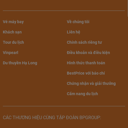
Vé máy bay
Về chúng tôi
Khách sạn
Liên hệ
Tour du lịch
Chính sách riêng tư
Phòng Superior
Vinpearl
Điều khoản và điều kiện
Phòng Deluxe
Du thuyền Hạ Long
Hình thức thanh toán
Diện tích: 59m2
BestPrice với báo chí
Sức chứa tối đa: 2 người lớn, 1 trẻ em
Chứng nhận và giải thưởng
Gồm 1 giường đôi
Cẩm nang du lịch
Hướng biển
CÁC THƯƠNG HIỆU CÙNG TẬP ĐOÀN BPGROUP: