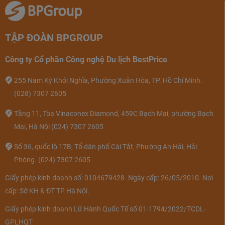
TẬP ĐOÀN BPGROUP
Công ty Cổ phần Công nghệ Du lịch BestPrice
255 Nam Kỳ Khởi Nghĩa, Phường Xuân Hòa, TP. Hồ Chí Minh.
(028) 7307 2605
Tầng 11, Tòa Vinaconex Diamond, 459C Bạch Mai, phường Bạch
Phòng Classic
Mai, Hà Nội
(024) 7307 2605
Phòng Superior
Số 36, quốc lộ 17B, Tổ dân phố Cái Tắt, Phường An Hải, Hải
Diện tích: 46m2
Phòng.
(024) 7307 2605
Sức chứa tối đa: 2 người lớn, 1 trẻ em
Giấy phép kinh doanh số: 0104679428. Ngày cấp: 26/05/2010. Nơi
Gồm 2 giường đơn/1 giường đôi
cấp: Sở KH & ĐT TP Hà Nội.
Hướng biển
Giấy phép kinh doanh Lữ Hành Quốc Tế số 01-1794/2022/TCDL-
GPLHQT