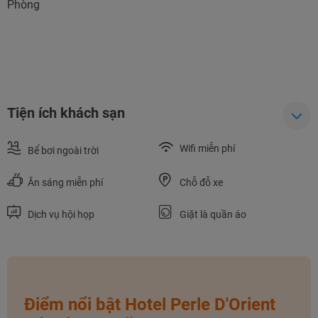
Phòng
Tiện ích khách sạn
Wifi miễn phí
Bể bơi ngoài trời
Ăn sáng miễn phí
Chỗ đỗ xe
Dịch vụ hội họp
Giặt là quần áo
Điểm nổi bật Hotel Perle D'Orient
NHẬN ƯU ĐÃI NGAY