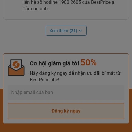
liên hệ số hotline 1900 2605 của BestPrice ạ.
Cảm ơn anh.
Superior
4.956.000đ
Deluxe
5.470.000đ
Xem thêm
(21)
Junior
6.447.000đ
Deluxe Suite
7.574.000đ
Bảng giá phòng tại Hotel Perle D’Orient Cát Bà – MGallery
50%
Cơ hội giảm giá tới
Phòng Classic
Hãy đăng ký ngay để nhận ưu đãi bí mật từ
BestPrice nhé!
Diện tích: 39m2
Sức chứa tối đa: 2 người lớn, 1 trẻ em
Gồm 2 giường đơn/1 giường đôi
Hướng biển
Đăng ký ngay