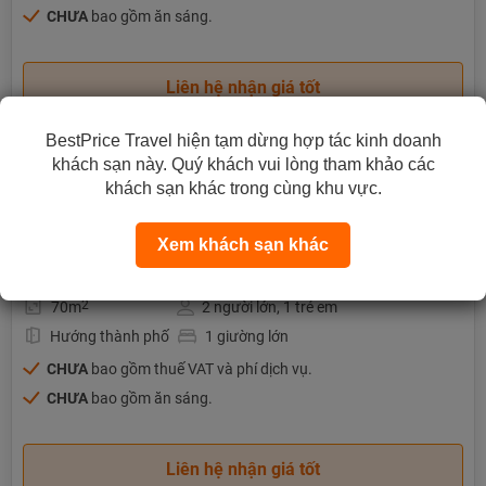
CHƯA
bao gồm ăn sáng.
Liên hệ nhận giá tốt
BestPrice Travel hiện tạm dừng hợp tác kinh doanh
khách sạn này. Quý khách vui lòng tham khảo các
Premier Apartment
khách sạn khác trong cùng khu vực.
Chi tiết phòng
Xem khách sạn khác
2
70m
2 người lớn, 1 trẻ em
Hướng thành phố
1 giường lớn
CHƯA
bao gồm thuế VAT và phí dịch vụ.
CHƯA
bao gồm ăn sáng.
Liên hệ nhận giá tốt