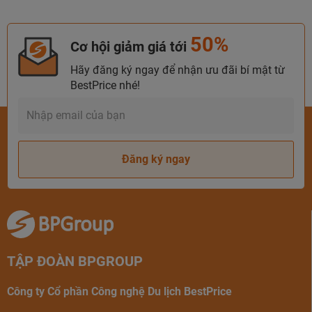
50%
Cơ hội giảm giá tới
Hãy đăng ký ngay để nhận ưu đãi bí mật từ
BestPrice nhé!
Đăng ký ngay
TẬP ĐOÀN BPGROUP
Công ty Cổ phần Công nghệ Du lịch BestPrice