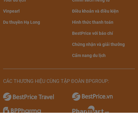
Vinpearl
Điều khoản và điều kiện
Du thuyền Hạ Long
Hình thức thanh toán
BestPrice với báo chí
Chứng nhận và giải thưởng
Cẩm nang du lịch
CÁC THƯƠNG HIỆU CÙNG TẬP ĐOÀN BPGROUP: