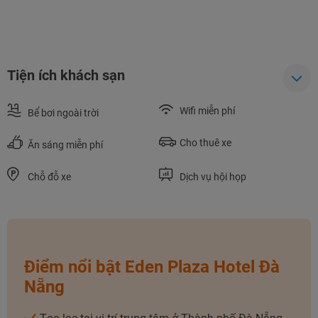
Tiện ích khách sạn
Wifi miễn phí
Bể bơi ngoài trời
Cho thuê xe
Ăn sáng miễn phí
Chỗ đỗ xe
Dịch vụ hội họp
NHẬN ƯU ĐÃI NGAY
TƯ VẤN NGAY
Điểm nổi bật Eden Plaza Hotel Đà
TƯ VẤN NGAY
TƯ VẤN NGAY
Nẵng
TƯ VẤN NGAY
TƯ VẤN NGAY