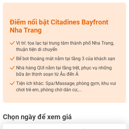
Điểm nổi bật Citadines Bayfront
Nha Trang
Vị trí: tọa lạc tại trung tâm thành phố Nha Trang,
thuận tiện di chuyển
NHẬN ƯU ĐÃI NGAY
Bể bơi thoáng mát nằm tại tầng 3 của khách sạn
TƯ VẤN NGAY
Nhà hàng QUI nằm tại tầng trệt, phục vụ những
bữa ăn thịnh soạn từ Âu đến Á
TƯ VẤN NGAY
TƯ VẤN NGAY
TƯ VẤN NGAY
TƯ VẤN NGAY
Tiện ích khác: Spa/Massage, phòng gym, khu vui
chơi trẻ em, phòng chờ dân cư,...
Chọn ngày để xem giá