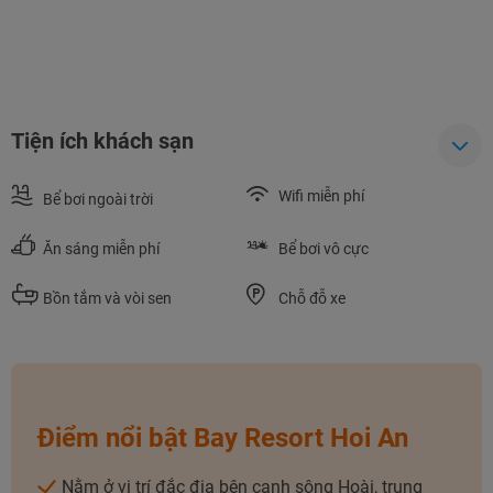
Tiện ích khách sạn
Wifi miễn phí
Bể bơi ngoài trời
Ăn sáng miễn phí
Bể bơi vô cực
Bồn tắm và vòi sen
Chỗ đỗ xe
Điểm nổi bật Bay Resort Hoi An
NHẬN ƯU ĐÃI NGAY
TƯ VẤN NGAY
Nằm ở vị trí đắc địa bên cạnh sông Hoài, trung