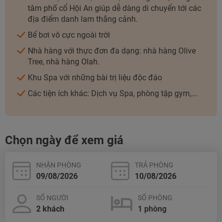
TƯ VẤN NGAY
tâm phố cổ Hội An giúp dễ dàng di chuyển tới các
TƯ VẤN NGAY
TƯ VẤN NGAY
TƯ VẤN NGAY
địa điểm danh lam thắng cảnh.
Bể bơi vô cực ngoài trời
Nhà hàng với thực đơn đa dạng: nhà hàng Olive
Tree, nhà hàng Olah.
Khu Spa với những bài trị liệu độc đáo
Các tiện ích khác: Dịch vụ Spa, phòng tập gym,...
Chọn ngày để xem giá
NHẬN PHÒNG
TRẢ PHÒNG
SỐ NGƯỜI
SỐ PHÒNG