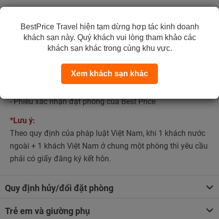
Thời gian nhận phòng:
14:00
BestPrice Travel hiện tạm dừng hợp tác kinh doanh
Thời gian trả phòng:
12:00
khách sạn này. Quý khách vui lòng tham khảo các
khách sạn khác trong cùng khu vực.
Quy định nhận phòng:
Khi đến nhận phòng, quý khách vui lòng mang theo:
Xem khách sạn khác
- CCCD hoặc passport.
- Phiếu xác nhận đặt phòng của Best Price
*Lưu ý:
Theo quy định của pháp luật Việt Nam, khi 1 khách nước
ngoài + 1 khách Việt Nam ở chung một phòng thì yêu cầu
phải có giấy đăng ký kết hôn.
Quy định hủy/đổi đặt phòng
Trẻ em và giường phụ