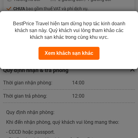
CHƯA
bao gồm thuế VAT và phí dịch vụ.
CHƯA
bao gồm ăn sáng.
BestPrice Travel hiện tạm dừng hợp tác kinh doanh
Tặng trải nghiệm mặc Hán Phục
khách sạn này. Quý khách vui lòng tham khảo các
khách sạn khác trong cùng khu vực.
Liên hệ nhận giá tốt
Xem khách sạn khác
Quy định nhận & trả phòng
Thời gian nhận phòng:
14:00
Thời gian trả phòng:
12:00
Quy định nhận phòng:
Khi đến nhận phòng, quý khách vui lòng mang theo:
- CCCD hoặc passport.