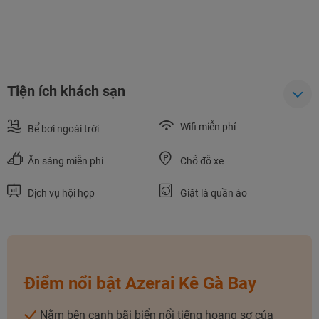
Tiện ích khách sạn
Wifi miễn phí
Bể bơi ngoài trời
NHẬN ƯU ĐÃI NGAY
Ăn sáng miễn phí
Chỗ đỗ xe
TƯ VẤN NGAY
Dịch vụ hội họp
Giặt là quần áo
TƯ VẤN NGAY
TƯ VẤN NGAY
TƯ VẤN NGAY
TƯ VẤN NGAY
Điểm nổi bật Azerai Kê Gà Bay
Nằm bên cạnh bãi biển nổi tiếng hoang sơ của