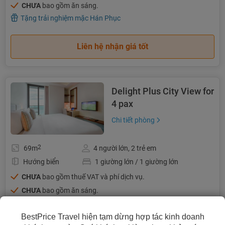
CHƯA
bao gồm ăn sáng.
Tặng trải nghiệm mặc Hán Phục
Liên hệ nhận giá tốt
Delight Plus City View for
4 pax
Chi tiết phòng
2
69m
4 người lớn, 2 trẻ em
Hướng biển
1 giường lớn / 1 giường lớn
CHƯA
bao gồm thuế VAT và phí dịch vụ.
CHƯA
bao gồm ăn sáng.
Tặng trải nghiệm mặc Hán Phục
BestPrice Travel hiện tạm dừng hợp tác kinh doanh