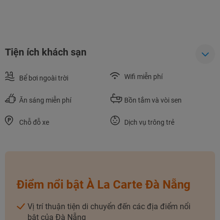
Tiện ích khách sạn
Wifi miễn phí
Bể bơi ngoài trời
Ăn sáng miễn phí
Bồn tắm và vòi sen
Chỗ đỗ xe
Dịch vụ trông trẻ
NHẬN ƯU ĐÃI NGAY
TƯ VẤN NGAY
TƯ VẤN NGAY
TƯ VẤN NGAY
Điểm nổi bật À La Carte Đà Nẵng
TƯ VẤN NGAY
TƯ VẤN NGAY
Vị trí thuận tiện di chuyển đến các địa điểm nổi
bật của Đà Nẵng