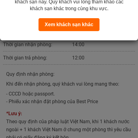
khách sạn này. Quý khách vui lòng tham khảo các
Liên hệ nhận giá tốt
khách sạn khác trong cùng khu vực.
Xem khách sạn khác
Quy định nhận & trả phòng
Thời gian nhận phòng:
14:00
Thời gian trả phòng:
12:00
Quy định nhận phòng:
Khi đến nhận phòng, quý khách vui lòng mang theo:
- CCCD hoặc passport.
- Phiếu xác nhận đặt phòng của Best Price
*Lưu ý:
Theo quy định của pháp luật Việt Nam, khi 1 khách nước
ngoài + 1 khách Việt Nam ở chung một phòng thì yêu cầu
phải có giấy đăng ký kết hôn.