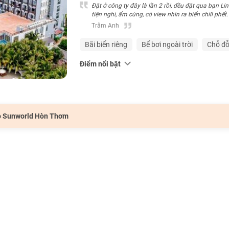
Đặt ở công ty đây là lần 2 rồi, đều đặt qua bạn L
tiện nghi, ấm cúng, có view nhìn ra biển chill phết. Lúc mình đi thì trộm vía thời tiết đẹp, bãi biển sạch không
đông người lắm nên thoải mái chơi.
Trâm Anh
Bãi biển riêng
Bể bơi ngoài trời
Chỗ đ
Điểm nổi bật
eo Sunworld Hòn Thơm