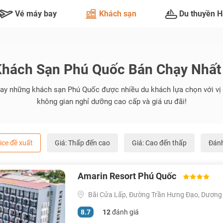
Vé máy bay
Khách sạn
Du thuyền H
Khách Sạn Phú Quốc Bán Chạy Nhất
y những khách sạn Phú Quốc được nhiều du khách lựa chọn với vị tr
không gian nghỉ dưỡng cao cấp và giá ưu đãi!
ice đề xuất
Giá: Thấp đến cao
Giá: Cao đến thấp
Đánh
TƯ VẤN NGAY
NHẬN ƯU ĐÃI NGAY
Amarin Resort Phú Quốc
TƯ VẤN NGAY
TƯ VẤN NGAY
TƯ VẤN NGAY
TƯ VẤN NGAY
Bãi Cửa Lấp, Đường Trần Hưng Đạo, Dương 
8.7
12
đánh giá