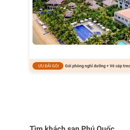
ƯU ĐÃI GÓI
Gói phòng nghỉ dưỡng + Vé cáp tr
Tìm khách sạn Phú Quốc