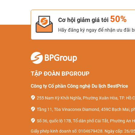
50%
Cơ hội giảm giá tới
Hãy đăng ký ngay để nhận ưu đãi bí
TẬP ĐOÀN BPGROUP
Công ty Cổ phần Công nghệ Du lịch BestPrice
255 Nam Kỳ Khởi Nghĩa, Phường Xuân Hòa, TP. Hồ C
Tầng 11, Tòa Vinaconex Diamond, 459C Bạch Mai, p
Số 36, quốc lộ 17B, Tổ dân phố Cái Tắt, Phường An H
Giấy phép kinh doanh số: 0104679428. Ngày cấp: 26/05