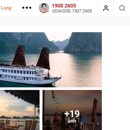
1900 2605
 Long
(024/028) 7307 2605
+19
ảnh