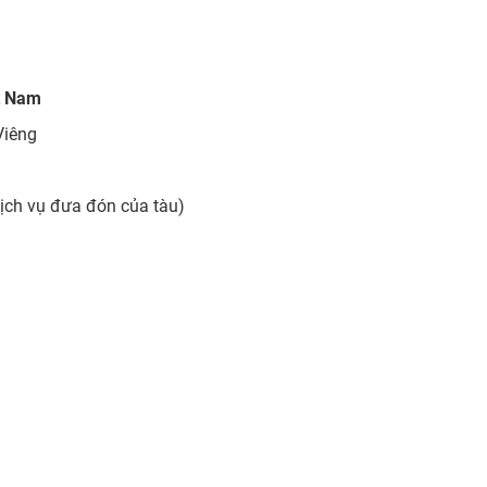
t Nam
Viêng
dịch vụ đưa đón của tàu)