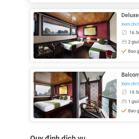
Deluxe
Xem chi 
16.
2 giư
Bao g
Balcon
Xem chi 
19.
1 giư
Bao g
Quy định dịch vụ