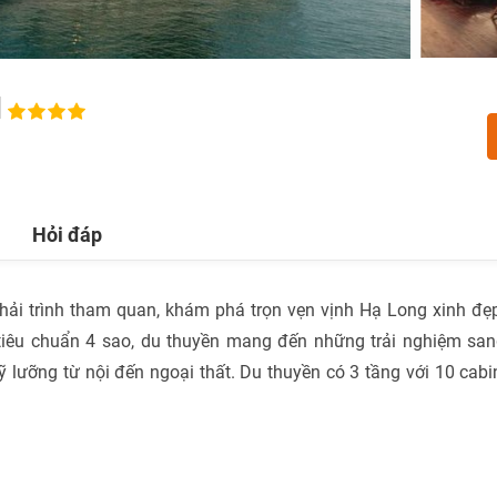
d
TƯ VẤN NGAY
Nhận ưu đãi ngay!
NHẬN ƯU ĐÃI NGAY
Gửi yêu cầu
TƯ VẤN NGAY
TƯ VẤN NGAY
TƯ VẤN NGAY
TƯ VẤN NGAY
Hỏi đáp
ải trình tham quan, khám phá trọn vẹn vịnh Hạ Long xinh đẹ
iêu chuẩn 4 sao, du thuyền mang đến những trải nghiệm sa
 lưỡng từ nội đến ngoại thất. Du thuyền có 3 tầng với 10 cabi