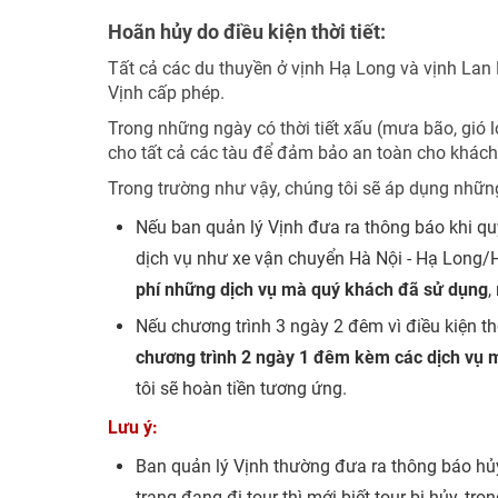
Hoãn hủy do điều kiện thời tiết:
Tất cả các du thuyền ở vịnh Hạ Long và vịnh Lan
Vịnh cấp phép.
Trong những ngày có thời tiết xấu (mưa bão, gió 
cho tất cả các tàu để đảm bảo an toàn cho khách 
Trong trường như vậy, chúng tôi sẽ áp dụng nhữn
Nếu ban quản lý Vịnh đưa ra thông báo khi quý
dịch vụ như xe vận chuyển Hà Nội - Hạ Long/Hải
phí những dịch vụ mà quý khách đã sử dụng
,
Nếu chương trình 3 ngày 2 đêm vì điều kiện thờ
chương trình 2 ngày 1 đêm kèm các dịch vụ 
tôi sẽ hoàn tiền tương ứng.
Lưu ý:
Ban quản lý Vịnh thường đưa ra thông báo hủ
trạng đang đi tour thì mới biết tour bị hủy, t