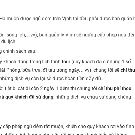
 Hạ muốn được ngủ đêm trên Vịnh thì đều phải được ban quản l
lớn, sóng lớn, …vv), ban quản lý Vịnh sẽ ngưng cấp phép ngủ đê
du lịch.
g chính sách sau:
 khách đang trong lịch trình tour (quý khách đã sử dụng 1 số
 Phòng, bữa trưa, đi tàu trong ngày, ...vv), chúng tôi sẽ
chỉ thu
 những dịch vụ còn lại sẽ được hoàn tiền đầy đủ.
i tiết bị cắt đi còn 2 ngày 1 đêm thì chúng tôi
chỉ thu phí theo
mà quý khách đã sử dụng
, những dịch vụ chưa sử dụng chúng
y cấp phép ngủ đêm rất muộn, khiến cho quý khách rơi vào tình
rong những tình huống như vậy rất xin quý khách hiểu và thông