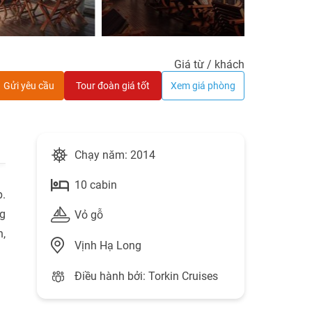
Giá từ
/ khách
Gửi yêu cầu
Tour đoàn giá tốt
Xem giá phòng
Chạy năm: 2014
10 cabin
p.
ng
Vỏ gỗ
n,
Vịnh Hạ Long
Điều hành bởi: Torkin Cruises