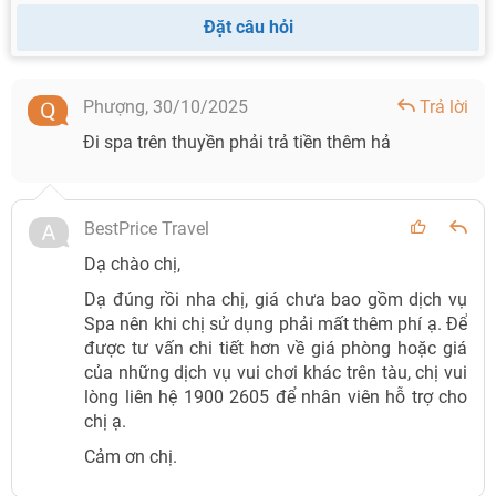
độc đáo.
Đặt câu hỏi
Thưởng thức nhạc sống (trừ thứ hai) và hoặc tham gia
lớp học nấu ăn trên du thuyền.
Phượng,
30/10/2025
Trả lời
Đi spa trên thuyền phải trả tiền thêm hả
BestPrice Travel
Dạ chào chị,
Dạ đúng rồi nha chị, giá chưa bao gồm dịch vụ
Spa nên khi chị sử dụng phải mất thêm phí ạ. Để
được tư vấn chi tiết hơn về giá phòng hoặc giá
của những dịch vụ vui chơi khác trên tàu, chị vui
lòng liên hệ 1900 2605 để nhân viên hỗ trợ cho
chị ạ.
Cảm ơn chị.
Tham quan đảo Ti Tốp (Ảnh: Sưu tầm)