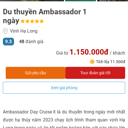
Du thuyền Ambassador 1
ngày
Vịnh Hạ Long
9.3
48
đánh giá
1.150.000đ
Giá từ
/ khách
Tích lũy 11.500đ
Gửi yêu cầu
Tour đoàn giá tốt
Xem giá phòng
Ambassador Day Cruise II là du thuyền trong ngày mới nhất
được hạ thủy năm 2023 chạy lịch trình tham quan vịnh Hạ
Long trong ngày và ăn tối ngắm hoàng hôn với sức chứa lên