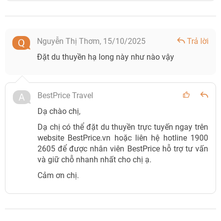
Du thuyền ăn tối Ambassador
Với 4 tiếng trên du thuyền ăn tối Ambassador II, dụ khách sẽ
Nguyễn Thị Thơm,
15/10/2025
Trả lời
được tận hưởng không gian tiệc tùng giữa vịnh Hạ Long với
Đặt du thuyền hạ long này như nào vậy
các hoạt động như:
Ngắm nhìn thành phố Hạ Long lên đèn buổi tối khi du
thuyền đi qua những điểm đến du lịch nổi tiếng như:
BestPrice Travel
Cầu Bãi Cháy, Vòng quay mặt trời (Sun Wheel), Núi Bài
Dạ chào chị,
Thơ,…
Dạ chị có thể đặt du thuyền trực tuyến ngay trên
Trải nghiệm bữa tối mang phong cách Á - Âu trên du
website BestPrice.vn hoặc liên hệ hotline 1900
thuyền.
2605 để được nhân viên BestPrice hỗ trợ tư vấn
và giữ chỗ nhanh nhất cho chị ạ.
Tham gia bữa tiệc giải trí sôi động tại Sundeck tầng 4
với ban nhạc sống và Cabaret Show - show diện nổi
Cảm ơn chị.
tiếng của Thái Lan.