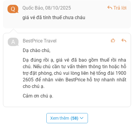
Quốc Bảo,
08/10/2025
Trả lời
giá vé đã tính thuế chưa cháu
BestPrice Travel
Dạ chào chú,
Dạ đúng rồi ạ, giá vé đã bao gồm thuế rồi nha
chú. Nếu chú cần tư vấn thêm thông tin hoặc hỗ
trợ đặt phòng, chú vui lòng liên hệ tổng đài 1900
Show Cabaret trên du thuyền Ambassador (Ảnh: Sưu tầm)
2605 để nhân viên BestPrice hỗ trợ nhanh nhất
cho chú ạ.
Tiện ích và dịch vụ của du thuyền
Cảm ơn chú ạ.
Là một trong những du thuyền lớn nhất vịnh Hạ Long và
vịnh Lan Hạ, du thuyền Ambassador II có rất nhiều dịch vụ
Xem thêm
(58)
và tiện ích mới chuẩn 5 sao như: