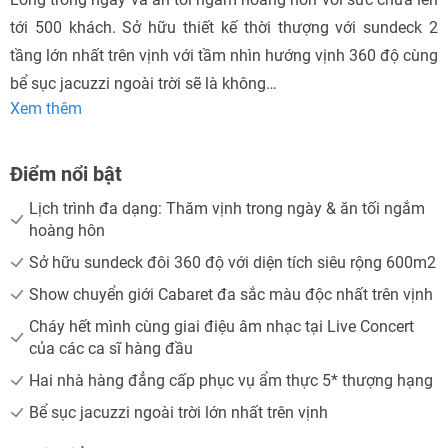
tới 500 khách. Sở hữu thiết kế thời thượng với sundeck 2
tầng lớn nhất trên vịnh với tầm nhìn hướng vịnh 360 độ cùng
bể sục jacuzzi ngoài trời sẽ là không…
Xem thêm
Điểm nổi bật
Lịch trình đa dạng: Thăm vịnh trong ngày & ăn tối ngắm
hoàng hôn
NHẬN ƯU ĐÃI NGAY
Sở hữu sundeck đôi 360 độ với diện tích siêu rộng 600m2
Nhận ưu đãi ngay!
TƯ VẤN NGAY
Show chuyển giới Cabaret đa sắc màu độc nhất trên vịnh
Gửi yêu cầu
TƯ VẤN NGAY
Cháy hết mình cùng giai điệu âm nhạc tại Live Concert
TƯ VẤN NGAY
TƯ VẤN NGAY
TƯ VẤN NGAY
của các ca sĩ hàng đầu
Hai nhà hàng đẳng cấp phục vụ ẩm thực 5* thượng hạng
Bể sục jacuzzi ngoài trời lớn nhất trên vịnh