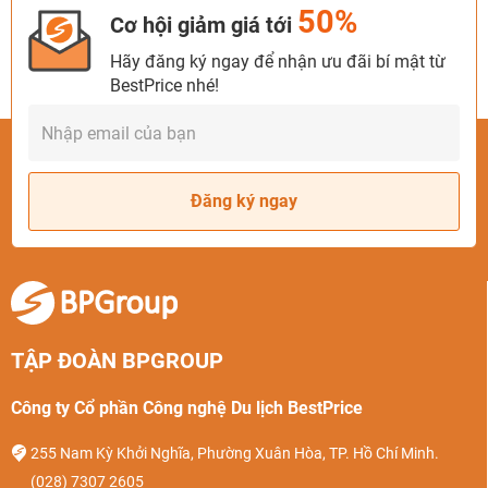
50%
Cơ hội giảm giá tới
Hãy đăng ký ngay để nhận ưu đãi bí mật từ
BestPrice nhé!
Đăng ký ngay
Bể sục jacuzzi ngoài trời lớn nhất vịnh Hạ Long (Ảnh: Sưu
tầm)
TẬP ĐOÀN BPGROUP
Trên đây là những thông tin cơ bản về du thuyền
Công ty Cổ phần Công nghệ Du lịch BestPrice
Ambassador II - du thuyền một ngày hot nhất hiện nay. Liên
hệ với BestPrice qua số tổng đài 1900 2605 để được hỗ trợ
255 Nam Kỳ Khởi Nghĩa, Phường Xuân Hòa, TP. Hồ Chí Minh.
(028) 7307 2605
đặt du thuyền nhanh nhất!