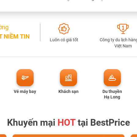
ờng
TƯ VẤN NGAY
 NIỀM TIN
NHẬN ƯU ĐÃI NGAY
Luôn có giá tốt
Công ty du lịch hàn
Việt Nam
TƯ VẤN NGAY
TƯ VẤN NGAY
TƯ VẤN NGAY
TƯ VẤN NGAY
Vé máy bay
Khách sạn
Du thuyền
Hạ Long
Khuyến mại
HOT
tại BestPrice