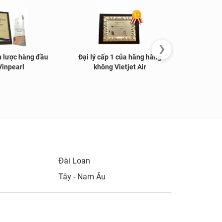
›
n lược hàng đầu
Đại lý cấp 1 của hãng hàng
Đại lý nổ
Vinpearl
không Vietjet Air
không 
Đài Loan
Tây - Nam Âu