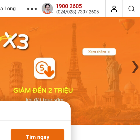
1900 2605
Hạ Long
(024/028) 7307 2605
›
Tìm ngay