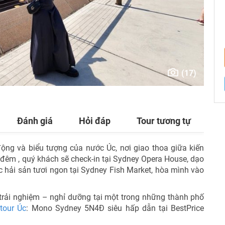
TƯ VẤN NGAY
NHẬN ƯU ĐÃI NGAY
(17)
TƯ VẤN NGAY
TƯ VẤN NGAY
TƯ VẤN NGAY
TƯ VẤN NGAY
Đánh giá
Hỏi đáp
Tour tương tự
ộng và biểu tượng của nước Úc, nơi giao thoa giữa kiến
4 đêm , quý khách sẽ check-in tại
Sydney Opera House
, dạo
c hải sản tươi ngon tại
Sydney Fish Market,
hòa mình vào
 trải nghiệm – nghỉ dưỡng tại một trong những thành phố
h
tour Úc
: Mono Sydney 5N4Đ siêu hấp dẫn tại BestPrice