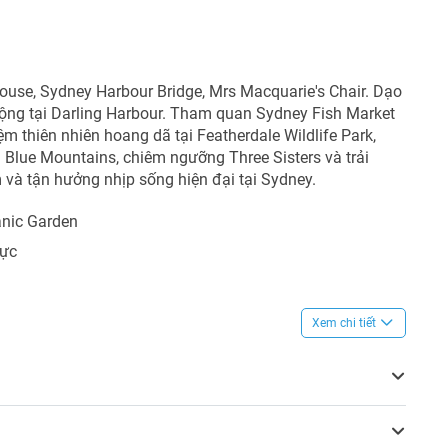
ouse, Sydney Harbour Bridge, Mrs Macquarie's Chair. Dạo
ộng tại Darling Harbour. Tham quan Sydney Fish Market
ệm thiên nhiên hoang dã tại Featherdale Wildlife Park,
Blue Mountains, chiêm ngưỡng Three Sisters và trải
và tận hưởng nhịp sống hiện đại tại Sydney.
anic Garden
hực
Xem chi tiết