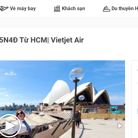
Vé máy bay
Khách sạn
Du thuyền 
 5N4Đ Từ HCM| Vietjet Air