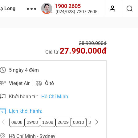
1900 2605
Hạ Long
(024/028) 7307 2605
28.990.000đ
27.990.000đ
Giá từ
5 ngày 4 đêm
Vietjet Air
Ô tô
Khởi hành từ:
Hồ Chí Minh
Lịch khởi hành:
08/08
29/08
12/09
26/09
03/10
31/10
14/11
21/11
0
Hồ Chí Minh - Sydney