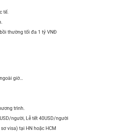
 tế.
n.
bồi thường tối đa 1 tỷ VNĐ
i ngoài giờ…
hương trình.
35USD/người, Lễ tết 40USD/người
hồ sơ visa) tại HN hoặc HCM