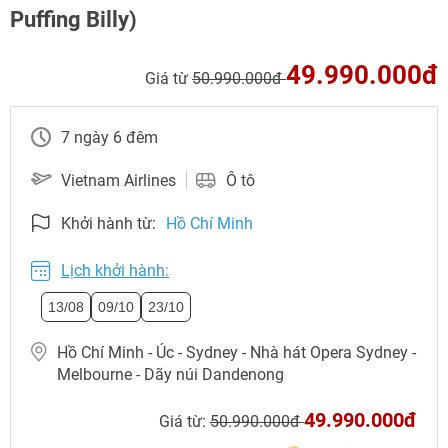
Puffing Billy)
49.990.000đ
Giá từ
50.990.000đ
7 ngày 6 đêm
Vietnam Airlines
Ô tô
Khởi hành từ:
Hồ Chí Minh
Lịch khởi hành:
13/08
09/10
23/10
NHẬN ƯU ĐÃI NGAY
Hồ Chí Minh - Úc - Sydney - Nhà hát Opera Sydney -
TƯ VẤN NGAY
Melbourne - Dãy núi Dandenong
TƯ VẤN NGAY
TƯ VẤN NGAY
TƯ VẤN NGAY
TƯ VẤN NGAY
49.990.000đ
Giá từ:
50.990.000đ