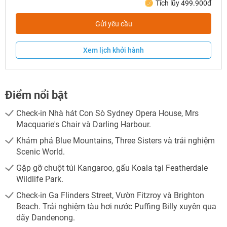
Tích lũy 499.900đ
Gửi yêu cầu
Xem lịch khởi hành
Điểm nổi bật
Check-in Nhà hát Con Sò Sydney Opera House, Mrs
Macquarie's Chair và Darling Harbour.
Khám phá Blue Mountains, Three Sisters và trải nghiệm
Scenic World.
Gặp gỡ chuột túi Kangaroo, gấu Koala tại Featherdale
Wildlife Park.
Check-in Ga Flinders Street, Vườn Fitzroy và Brighton
Beach. Trải nghiệm tàu hơi nước Puffing Billy xuyên qua
dãy Dandenong.