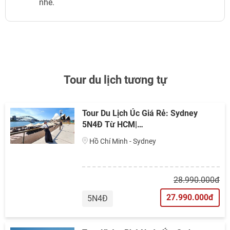
nhé.
Tour du lịch tương tự
Tour Du Lịch Úc Giá Rẻ: Sydney
5N4Đ Từ HCM|…
Hồ Chí Minh - Sydney
28.990.000đ
27.990.000đ
5N4Đ