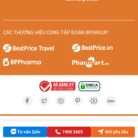
CÁC THƯƠNG HIỆU CÙNG TẬP ĐOÀN BPGROUP:
Tư vấn Zalo
1900 2605
Gửi yêu cầu