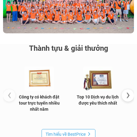
Thành tựu & giải thưởng
‹
›
Công ty có khách đặt
Top 10 Dịch vụ du lịch
G
tour trực tuyến nhiều
được yêu thích nhất
nhất năm
Tìm hiểu về BestPrice