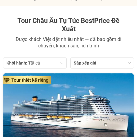
NHẬN ƯU ĐÃI NGAY
Tour Châu Âu Tự Túc BestPrice Đề
Xuất
TƯ VẤN NGAY
TƯ VẤN NGAY
Được khách Việt đặt nhiều nhất — đã bao gồm di
Nhận ưu đãi ngay!
TƯ VẤN NGAY
TƯ VẤN NGAY
TƯ VẤN NGAY
chuyển, khách sạn, lịch trình
Khởi hành:
Sắp xếp giá