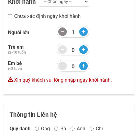
Khởi hành
TƯ VẤN NGAY
TƯ VẤN NGAY
TƯ VẤN NGAY
TƯ VẤN NGAY
Chưa xác định ngày khởi hành
Người lớn
Trẻ em
(2-10 tuổi)
Em bé
(<2 tuổi)
Xin quý khách vui lòng nhập ngày khởi hành.
Thông tin Liên hệ
Quý danh
Ông
Bà
Anh
Chị