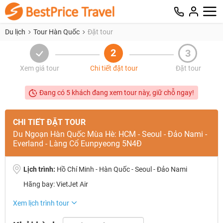
Du lịch
Tour Hàn Quốc
Đặt tour
2
3
Xem giá tour
Chi tiết đặt tour
Đặt tour
Đang có 5 khách đang xem tour này, giữ chỗ ngay!
CHI TIẾT ĐẶT TOUR
Du Ngoạn Hàn Quốc Mùa Hè: HCM - Seoul - Đảo Nami -
Everland - Làng Cổ Eunpyeong 5N4Đ
Lịch trình:
Hồ Chí Minh - Hàn Quốc - Seoul - Đảo Nami
Hãng bay: VietJet Air
NHẬN ƯU ĐÃI NGAY
Xem lịch trình tour
TƯ VẤN NGAY