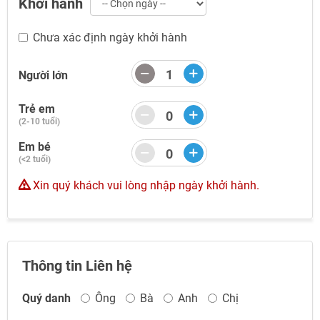
Khởi hành
TƯ VẤN NGAY
TƯ VẤN NGAY
TƯ VẤN NGAY
TƯ VẤN NGAY
Chưa xác định ngày khởi hành
Người lớn
Trẻ em
(2-10 tuổi)
Em bé
(<2 tuổi)
Xin quý khách vui lòng nhập ngày khởi hành.
Thông tin Liên hệ
Quý danh
Ông
Bà
Anh
Chị