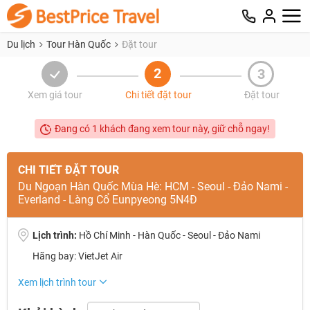
Du lịch
Tour Hàn Quốc
Đặt tour
2
3
Xem giá tour
Chi tiết đặt tour
Đặt tour
Đang có 1 khách đang xem tour này, giữ chỗ ngay!
CHI TIẾT ĐẶT TOUR
Du Ngoạn Hàn Quốc Mùa Hè: HCM - Seoul - Đảo Nami -
Everland - Làng Cổ Eunpyeong 5N4Đ
Lịch trình:
Hồ Chí Minh - Hàn Quốc - Seoul - Đảo Nami
Hãng bay: VietJet Air
NHẬN ƯU ĐÃI NGAY
Xem lịch trình tour
TƯ VẤN NGAY