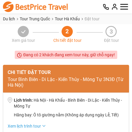
Du lịch
Tour Trung Quốc
Tour Hà Khẩu
Đặt tour
2
3
Xem giá tour
Chi tiết đặt tour
Đặt tour
Đang có 2 khách đang xem tour này, giữ chỗ ngay!
CHI TIẾT ĐẶT TOUR
Tour Bình Biên - Di Lặc - Kiến Thủy - Mông Tự 3N3Đ (Từ
Hà Nội)
Lịch trình:
Hà Nội - Hà Khẩu - Bình Biên - Di Lặc - Kiến Thủy -
Mông Tự
Hãng bay: Ô tô giường nằm (Không áp dụng ngày Lễ, Tết)
NHẬN ƯU ĐÃI NGAY
Xem lịch trình tour