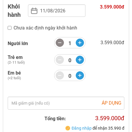
TƯ VẤN NGAY
Khởi
3.599.000đ
TƯ VẤN NGAY
hành
TƯ VẤN NGAY
TƯ VẤN NGAY
TƯ VẤN NGAY
Chưa xác định ngày khởi hành
3.599.000đ
Người lớn
Trẻ em
(2-11 tuổi)
Em bé
(<2 tuổi)
(Gi
ÁP DỤNG
3.599.000đ
Tổng tiền:
Đăng nhập
để nhận
35.990
đ