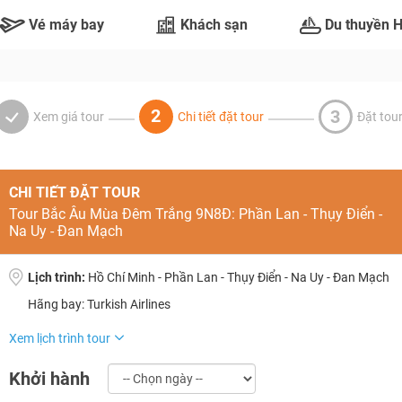
Vé máy bay
Khách sạn
Du thuyền 
2
3
Xem giá tour
Chi tiết đặt tour
Đặt tou
CHI TIẾT ĐẶT TOUR
Tour Bắc Âu Mùa Đêm Trắng 9N8Đ: Phần Lan - Thụy Điển -
Na Uy - Đan Mạch
Lịch trình:
Hồ Chí Minh - Phần Lan - Thụy Điển - Na Uy - Đan Mạch
Hãng bay: Turkish Airlines
TƯ VẤN NGAY
NHẬN ƯU ĐÃI NGAY
Xem lịch trình tour
TƯ VẤN NGAY
TƯ VẤN NGAY
TƯ VẤN NGAY
TƯ VẤN NGAY
Khởi hành