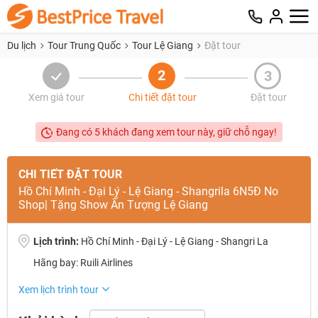
Du lịch
Tour Trung Quốc
Tour Lệ Giang
Đặt tour
2
3
Xem giá tour
Chi tiết đặt tour
Đặt tour
Đang có 5 khách đang xem tour này, giữ chỗ ngay!
CHI TIẾT ĐẶT TOUR
Hồ Chí Minh - Đại Lý - Lệ Giang - Shangrila 6N5Đ No
Shop| Tặng Show Ấn Tượng Lệ Giang
Lịch trình:
Hồ Chí Minh - Đại Lý - Lệ Giang - Shangri La
Hãng bay: Ruili Airlines
NHẬN ƯU ĐÃI NGAY
Xem lịch trình tour
TƯ VẤN NGAY