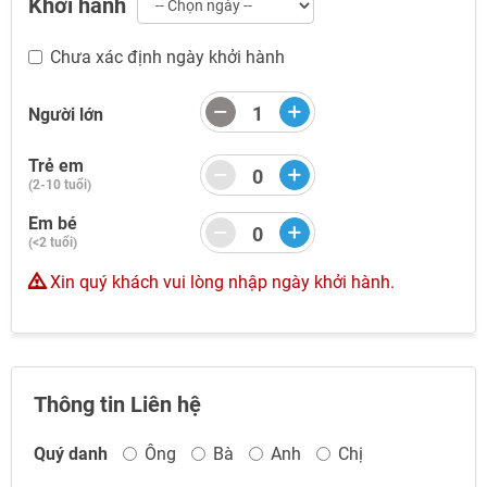
Khởi hành
TƯ VẤN NGAY
TƯ VẤN NGAY
TƯ VẤN NGAY
TƯ VẤN NGAY
Chưa xác định ngày khởi hành
Người lớn
Trẻ em
(2-10 tuổi)
Em bé
(<2 tuổi)
Xin quý khách vui lòng nhập ngày khởi hành.
Thông tin Liên hệ
Quý danh
Ông
Bà
Anh
Chị