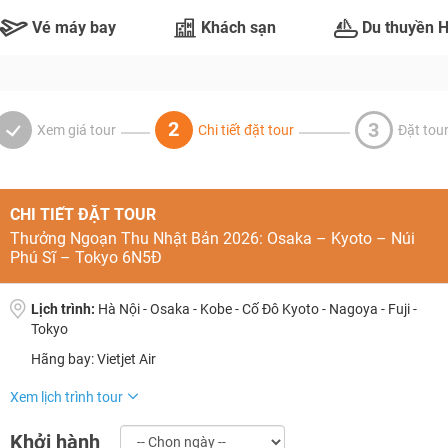
Vé máy bay
Khách sạn
Du thuyền 
2
3
Xem giá tour
Chi tiết đặt tour
Đặt tou
CHI TIẾT ĐẶT TOUR
Thưởng Ngoạn Thu Nhật Bản 2026: Osaka – Kyoto – Núi
Phú Sĩ – Tokyo 6N5Đ
Lịch trình:
Hà Nội - Osaka - Kobe - Cố Đô Kyoto - Nagoya - Fuji -
Tokyo
TƯ VẤN NGAY
NHẬN ƯU ĐÃI NGAY
Hãng bay: Vietjet Air
TƯ VẤN NGAY
TƯ VẤN NGAY
TƯ VẤN NGAY
TƯ VẤN NGAY
Xem lịch trình tour
Khởi hành