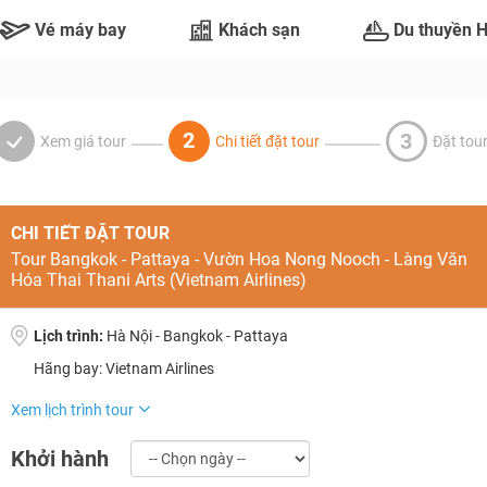
Vé máy bay
Khách sạn
Du thuyền 
2
3
Xem giá tour
Chi tiết đặt tour
Đặt tou
CHI TIẾT ĐẶT TOUR
Tour Bangkok - Pattaya - Vườn Hoa Nong Nooch - Làng Văn
Hóa Thai Thani Arts (Vietnam Airlines)
Lịch trình:
Hà Nội - Bangkok - Pattaya
Hãng bay: Vietnam Airlines
TƯ VẤN NGAY
NHẬN ƯU ĐÃI NGAY
Xem lịch trình tour
TƯ VẤN NGAY
TƯ VẤN NGAY
TƯ VẤN NGAY
TƯ VẤN NGAY
Khởi hành