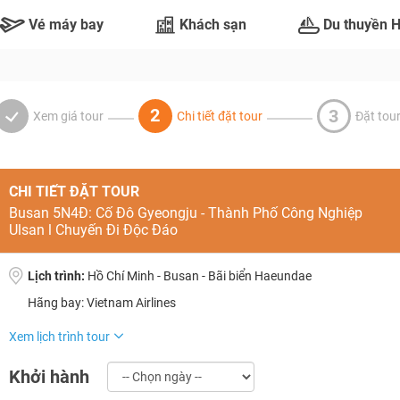
Vé máy bay
Khách sạn
Du thuyền 
2
3
Xem giá tour
Chi tiết đặt tour
Đặt tou
CHI TIẾT ĐẶT TOUR
Busan 5N4Đ: Cố Đô Gyeongju - Thành Phố Công Nghiệp
Ulsan l Chuyến Đi Độc Đáo
Lịch trình:
Hồ Chí Minh - Busan - Bãi biển Haeundae
Hãng bay: Vietnam Airlines
TƯ VẤN NGAY
NHẬN ƯU ĐÃI NGAY
Xem lịch trình tour
TƯ VẤN NGAY
TƯ VẤN NGAY
TƯ VẤN NGAY
TƯ VẤN NGAY
Khởi hành