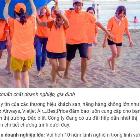
huẩn chất doanh nghiệp, gia đình
uy tín của các thương hiệu khách sạn, hãng hàng không lớn như
o Airways, Vietjet Air,…BestPrice đảm bảo luôn cung cấp cho bạ
n thị trường. Đặc biệt, Công ty đang có ưu đãi hấp dẫn nhất thị
 chi tiết chương trình dưới đây.
àn doanh nghiệp lớn:
Với hơn 10 năm kinh nghiệm trong lĩnh vự