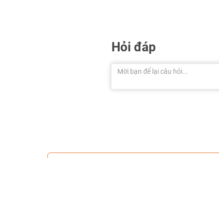
Hỏi đáp
50%
Cơ hội giảm giá tới
Hãy đăng ký ngay để nhận ưu đãi bí 