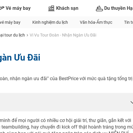
Vé máy bay
Khách sạn
Du thuyền Hạ
vé máy bay
Kinh nghiệm du lịch
Văn hóa-Ẩm thực
Tin 
i tour du lịch
Vi Vu Tour Đoàn - Nhận Ngàn Ưu Đãi
gàn Ưu Đãi
oàn, nhận ngàn ưu đãi" của BestPrice với mức quà tặng tổng trị
nh để mọi người có nhiều cơ hội giải trí, thư giãn, gắn kết với
eambuilding, hay chuyến đi kick off thật hoành tráng trong m