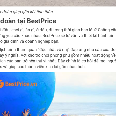
ur đoàn giúp gắn kết tinh thần
 đoàn tại BestPrice
đâu, chơi gì, ăn gì, ở đâu, đi trong thời gian bao lâu? Chẳng cầ
ững yêu cầu khác nhau, BestPrice sẽ tư vấn và thiết kế hành trìn
ho gia đình và doanh nghiệp bạn.
lịch trình tham quan “độc nhất vô nhị” đáp ứng nhu cầu của đo
ầy ý nghĩa. Với kho trò chơi phong phú gồm nhiều hoạt động về
 lịch của bạn trở nên thú vị nhất. Đây chính là cơ hội để mọi ngư
ss và giúp các thành viên xích lại gần nhau hơn.