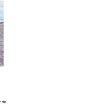
n
c du