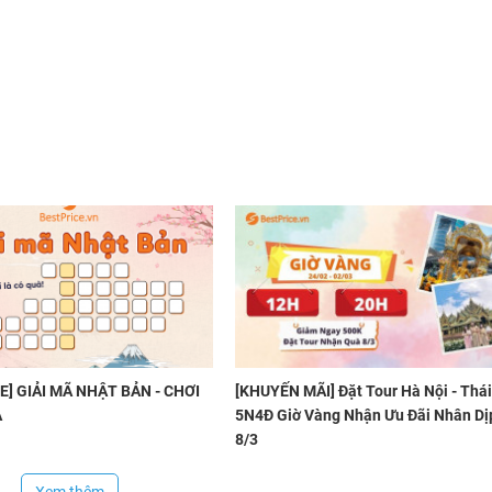
E] GIẢI MÃ NHẬT BẢN - CHƠI
[KHUYẾN MÃI] Đặt Tour Hà Nội - Thá
À
5N4Đ Giờ Vàng Nhận Ưu Đãi Nhân Dị
8/3