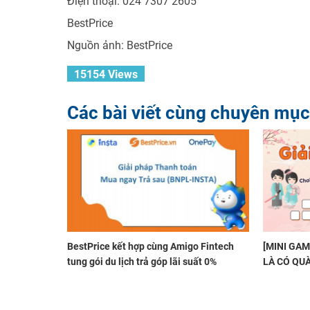
Điện thoại: 024 7307 2605
BestPrice
Nguồn ảnh: BestPrice
15154 Views
Các bài viết cùng chuyên mục
BestPrice kết hợp cùng Amigo Fintech
[MINI GAM
tung gói du lịch trả góp lãi suất 0%
LÀ CÓ QU