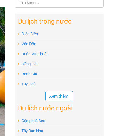
Du lịch trong nước
›
Điện Biên
›
Vân Đồn
›
Buôn Ma Thuột
›
Đồng Hới
›
Rạch Giá
›
Tuy Hoà
Xem thêm
Du lịch nước ngoài
›
Cộng hoà Séc
›
Tây Ban Nha