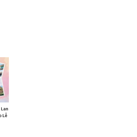
i Lan
p Lễ