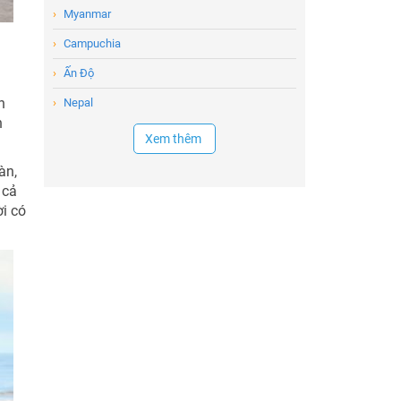
›
Myanmar
›
Campuchia
›
Ấn Độ
n
›
Nepal
h
Xem thêm
àn,
 cả
ời có