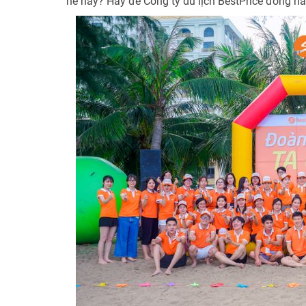
hè này? Hãy để Công ty du lịch BestPrice đồng hà