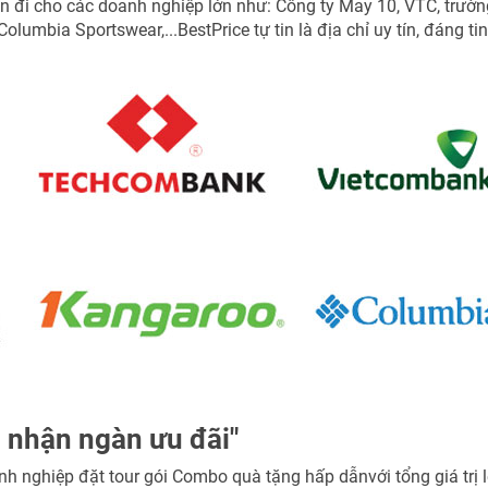
ến đi cho các doanh nghiệp lớn như: Công ty May 10, VTC, trườn
umbia Sportswear,...BestPrice tự tin là địa chỉ uy tín, đáng tin
, nhận ngàn ưu đãi"
nh nghiệp đặt tour gói Combo quà tặng hấp dẫnvới tổng giá trị 