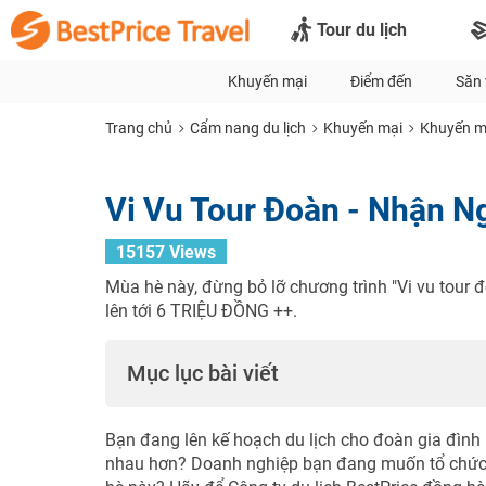
Tour du lịch
Khuyến mại
Điểm đến
Săn 
Trang chủ
Cẩm nang du lịch
Khuyến mại
Khuyến mạ
Vi Vu Tour Đoàn - Nhận N
15157 Views
Mùa hè này, đừng bỏ lỡ chương trình "Vi vu tour đ
lên tới 6 TRIỆU ĐỒNG ++.
Mục lục bài viết
Bạn đang lên kế hoạch du lịch cho đoàn gia đình mì
nhau hơn? Doanh nghiệp bạn đang muốn tổ chức t