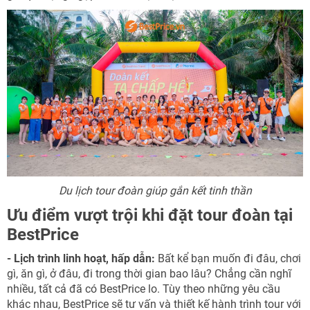
NHẬN ƯU ĐÃI NGAY
TƯ VẤN NGAY
TƯ VẤN NGAY
TƯ VẤN NGAY
TƯ VẤN NGAY
TƯ VẤN NGAY
Du lịch tour đoàn giúp gắn kết tinh thần
Ưu điểm vượt trội khi đặt tour đoàn tại
BestPrice
- Lịch trình linh hoạt, hấp dẫn:
Bất kể bạn muốn đi đâu, chơi
gì, ăn gì, ở đâu, đi trong thời gian bao lâu? Chẳng cần nghĩ
nhiều, tất cả đã có BestPrice lo. Tùy theo những yêu cầu
khác nhau, BestPrice sẽ tư vấn và thiết kế hành trình tour với