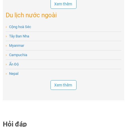
Xem thêm
Du lịch nước ngoài
›
Cộng hoà Séc
›
Tây Ban Nha
›
Myanmar
›
Campuchia
›
Ấn Độ
›
Nepal
Xem thêm
Hỏi đáp