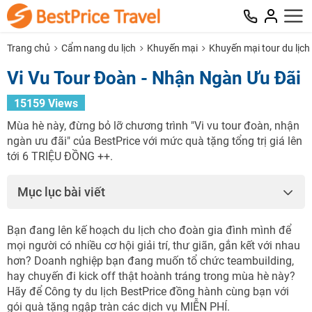
Trang chủ
Cẩm nang du lịch
Khuyến mại
Khuyến mại tour du lịch
Vi Vu Tour Đoàn - Nhận Ngàn Ưu Đãi
15159 Views
Mùa hè này, đừng bỏ lỡ chương trình "Vi vu tour đoàn, nhận
ngàn ưu đãi" của BestPrice với mức quà tặng tổng trị giá lên
tới 6 TRIỆU ĐỒNG ++.
Mục lục bài viết
Bạn đang lên kế hoạch du lịch cho đoàn gia đình mình để
mọi người có nhiều cơ hội giải trí, thư giãn, gắn kết với nhau
hơn? Doanh nghiệp bạn đang muốn tổ chức teambuilding,
hay chuyến đi kick off thật hoành tráng trong mùa hè này?
Hãy để Công ty du lịch BestPrice đồng hành cùng bạn với
gói quà tặng ngập tràn các dịch vụ MIỄN PHÍ.