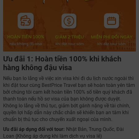
NHẬN ƯU ĐÃI NGAY
TƯ VẤN NGAY
Ưu đãi 1: Hoàn tiền 100% khi khách
TƯ VẤN NGAY
hàng không đậu visa
TƯ VẤN NGAY
TƯ VẤN NGAY
TƯ VẤN NGAY
Nếu bạn lo lắng về việc xin visa khi đi du lịch nước ngoài thì
khi đặt tour cùng BestPrice Travel bạn sẽ hoàn toàn yên tâm
bởi chúng tôi cam kết hoàn tiền 100% số tiền quý khách đã
thanh toán nếu hồ sơ visa của bạn không được duyệt.
Không lo lắng về thủ tục, giảm bớt gánh nặng về tài chính,
quyền lợi hấp dẫn này chắc chắn sẽ khiến bạn an tâm khi
chuẩn bị thủ tục cho chuyến xuất ngoại của mình.
Ưu đãi áp dụng đối với tour:
Nhật Bản, Trung Quốc, Đài
Loan (Không áp dụng khi làm dịch vụ visa lẻ)