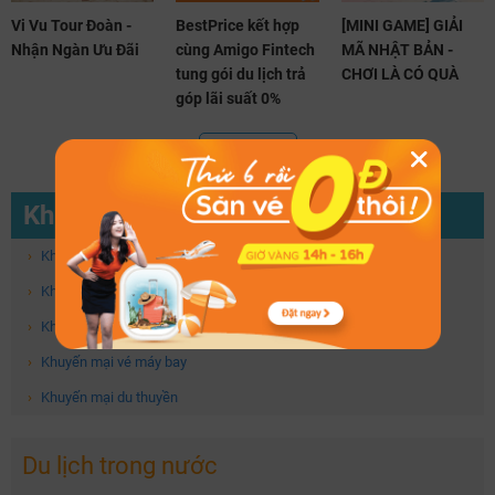
Vi Vu Tour Đoàn -
BestPrice kết hợp
[MINI GAME] GIẢI
Nhận Ngàn Ưu Đãi
cùng Amigo Fintech
MÃ NHẬT BẢN -
tung gói du lịch trả
CHƠI LÀ CÓ QUÀ
góp lãi suất 0%
Xem thêm
Khuyến mại
›
Khuyến mại
›
Khuyến mại khách sạn
›
Khuyến mại tour du lịch
›
Khuyến mại vé máy bay
›
Khuyến mại du thuyền
Du lịch trong nước