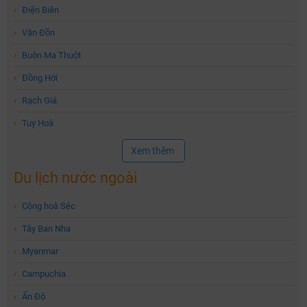
›
Điện Biên
›
Vân Đồn
›
Buôn Ma Thuột
›
Đồng Hới
›
Rạch Giá
›
Tuy Hoà
Xem thêm
Du lịch nước ngoài
›
Cộng hoà Séc
›
Tây Ban Nha
›
Myanmar
›
Campuchia
›
Ấn Độ